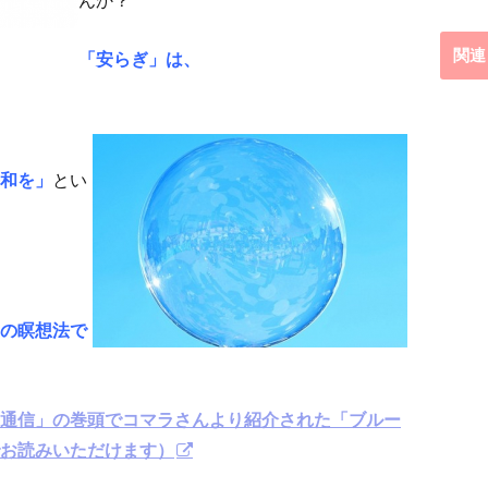
関連
「安らぎ」は、
和を」
とい
の瞑想法で
通信」の巻頭でコマラさんより紹介された「ブルー
お読みいただけます）