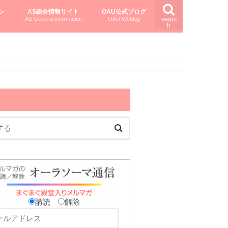
ン
AS総合情報サイト
OAU公式ブログ
AS General information
OAU Weblog
searc
h
を知る
ング
ト
柏村かおりさんのオーラソーマ活用塾
柏村さんのASメディカルハーブ
黒田コマラさんのオーラソーマ紀行
購読
解除