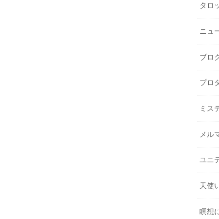
タロ
ニュ
ブロ
プロ
ミス
メル
ユニ
天使
瞑想