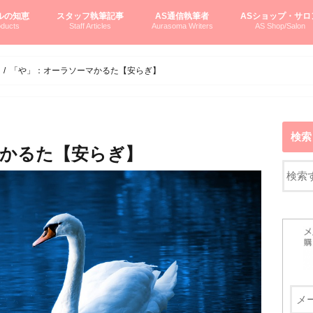
ルの知恵
スタッフ執筆記事
AS通信執筆者
ASショップ・サロ
ducts
Staff Articles
Aurasoma Writers
AS Shop/Salon
オーラソーマシステム入門
ーマボトルの物語
とボトルの旅
のオーラソーマ豆知識
ーマ体験談
えつこの部屋
えつこさんの「はじメル」ASミニ情報
えつこさんの「はじメル」豆知識
pariさんの「はじメル」お悩み相談
pariさんの色彩心理学としてのAS
pariさんのボトルメッセージ
ハミングバードさん「はじメル」要約
AEOSプロダクツご案内
pariさんの「オーラソーマ辞書」
pariさんのカラーローズ入門
pariさんのカラーローズ随想
尚さんのOAU写真日記
ヴィッキーさん物語
「リヴィングエナジー」より
鎌倉グルメ案内
読書案内
柏村かおりさんのオーラソーマ
鮎沢玲子さんの「日本の色」シリーズ
黒田コマラさんのオーラソーマ
叶朋佳さんの「美と癒しの楽園」
青山さんのクリスタル＆オーラソーマ
寛子さんのオーラソーマと創造性
廣田雅美さんのASとカバラ-生命の木
上野香緒里さんのオーラソーマカフェ
中村香織さんのＡＥＯＳスキンケア
藤沢さんのオーラソーマローフード
江尻さんオーラソーマアストロロジー
ラトナさんオーラソーマ＆ハート瞑想
DASOさんの数秘学
スペシャルゲスト☆
お問い合わせ
やさしくわかるAS
オーラソーマで自分
AS無料診断
ASウエブショッピ
ASコース・イベン
「や」：オーラソーマかるた【安らぎ】
検索
かるた【安らぎ】