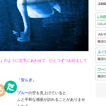
読者購
」
のように文字にあわせて、ひとつずつお伝えして
「安らぎ」
ブルー
の空を見上げていると、
ふと平和な感覚が訪れることがありませ
んか？