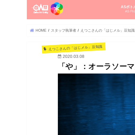
ASボト
AS Pro
尚さんの
オーラソ
タロット
ゆかさん
オーラソ
HOME
スタッフ執筆者
えつこさんの「はじメル」豆知識
えつこさんの「はじメル」豆知識
2020.03.08
「や」：オーラソーマ