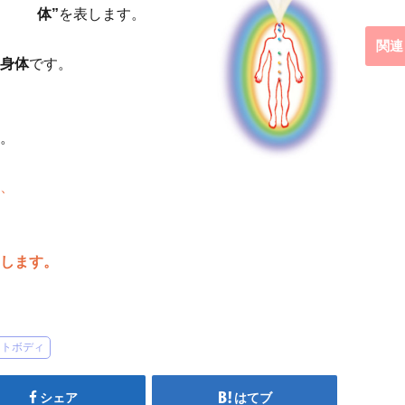
体”
を表します。
関連
身体
です。
。
、
します。
イトボディ
シェア
はてブ