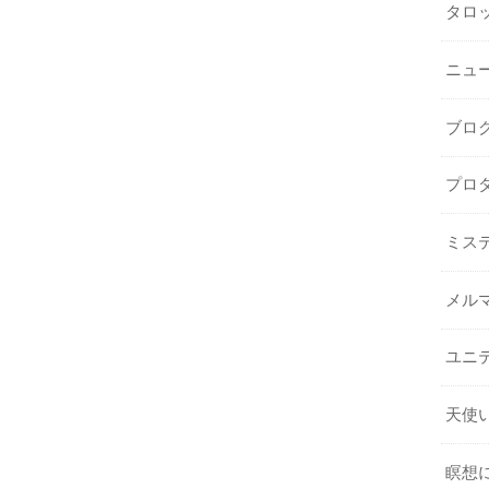
タロ
ニュ
ブロ
プロ
ミス
メル
ユニ
天使
瞑想