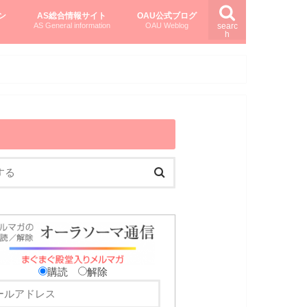
ン
AS総合情報サイト
OAU公式ブログ
AS General information
OAU Weblog
searc
h
を知る
ング
ト
柏村かおりさんのオーラソーマ活用塾
柏村さんのASメディカルハーブ
黒田コマラさんのオーラソーマ紀行
購読
解除