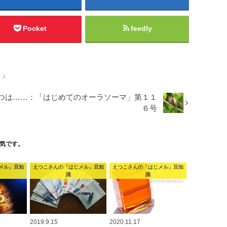
Pocket
feedly
よ」
つは……：「はじめてのオーラソーマ」第１１
６号
気です。
メル」豆知
えつこさんの「はじメル」豆知
えつこさんの「はじメル」豆知
識
識
2019.9.15
2020.11.17