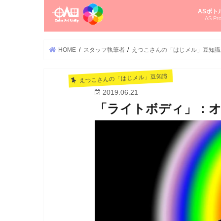
ASボト
AS Pro
尚さんの
オーラソ
タロット
ゆかさん
オーラソ
HOME
スタッフ執筆者
えつこさんの「はじメル」豆知識
えつこさんの「はじメル」豆知識
2019.06.21
「ライトボディ」：