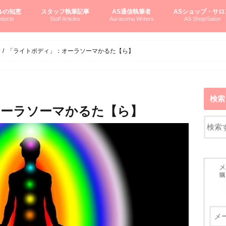
ルの知恵
スタッフ執筆記事
AS通信執筆者
ASショップ・サロ
ducts
Staff Articles
Aurasoma Writers
AS Shop/Salon
オーラソーマシステム入門
ーマボトルの物語
とボトルの旅
のオーラソーマ豆知識
ーマ体験談
えつこの部屋
えつこさんの「はじメル」ASミニ情報
えつこさんの「はじメル」豆知識
pariさんの「はじメル」お悩み相談
pariさんの色彩心理学としてのAS
pariさんのボトルメッセージ
ハミングバードさん「はじメル」要約
AEOSプロダクツご案内
pariさんの「オーラソーマ辞書」
pariさんのカラーローズ入門
pariさんのカラーローズ随想
尚さんのOAU写真日記
ヴィッキーさん物語
「リヴィングエナジー」より
鎌倉グルメ案内
読書案内
柏村かおりさんのオーラソーマ
鮎沢玲子さんの「日本の色」シリーズ
黒田コマラさんのオーラソーマ
叶朋佳さんの「美と癒しの楽園」
青山さんのクリスタル＆オーラソーマ
寛子さんのオーラソーマと創造性
廣田雅美さんのASとカバラ-生命の木
上野香緒里さんのオーラソーマカフェ
中村香織さんのＡＥＯＳスキンケア
藤沢さんのオーラソーマローフード
江尻さんオーラソーマアストロロジー
ラトナさんオーラソーマ＆ハート瞑想
DASOさんの数秘学
スペシャルゲスト☆
お問い合わせ
やさしくわかるAS
オーラソーマで自分
AS無料診断
ASウエブショッピ
ASコース・イベン
「ライトボディ」：オーラソーマかるた【ら】
検索
オーラソーマかるた【ら】