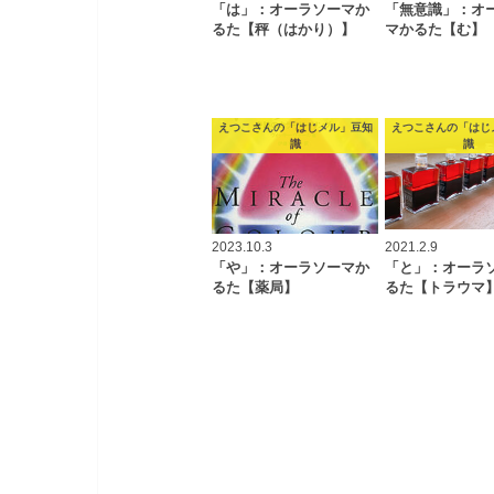
「は」：オーラソーマか
「無意識」：オ
るた【秤（はかり）】
マかるた【む】
えつこさんの「はじメル」豆知
えつこさんの「はじ
識
識
2023.10.3
2021.2.9
「や」：オーラソーマか
「と」：オーラ
るた【薬局】
るた【トラウマ