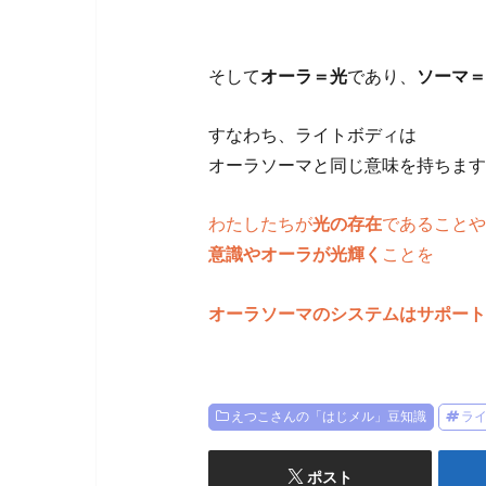
そして
オーラ＝光
であり、
ソーマ＝
すなわち、ライトボディは
オーラソーマと同じ意味を持ちます
わたしたちが
光の存在
であることや
意識やオーラが光輝く
ことを
オーラソーマのシステムはサポート
えつこさんの「はじメル」豆知識
ラ
ポスト