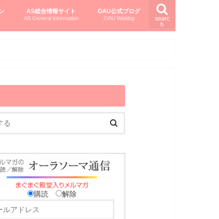
ン
AS総合情報サイト
OAU公式ブログ
AS General information
OAU Weblog
searc
h
を知る
ング
ト
柏村かおりさんのオーラソーマ活用塾
柏村さんのASメディカルハーブ
黒田コマラさんのオーラソーマ紀行
購読
解除