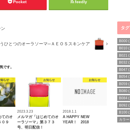
Pocket
feedly
タグ
ーン
B000
(
うひとつのオーラソーマ─ＡＥＯＳスキンケア
B010
(
B021
(
B032
(
気です。
B047
(
B054
(
お知らせ
お知らせ
お知らせ
B059
(
B080
(
B084
(
B092
(
2023.3.23
2018.1.1
B100
(
めてのオ
メルマガ「はじめてのオ
A HAPPY NEW
カラー
４０９
ーラソーマ」第３７３
YEAR！ 2018
号、明日配信！