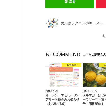
送る
大天使ラグエルのキースト
も
RECOMMEND
こちらの記事も人
お知らせ
2013.5.27
2023.11.30
オーラソーマ カラーダイ
メルマガ「はじ
アリーお茶会のお知らせ
ーラソーマ」第
（5／28～6/6）
号、明日配信！