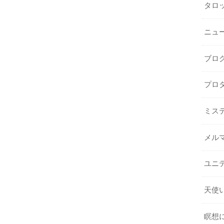
タロ
ニュ
ブロ
プロ
ミス
メル
ユニ
天使
瞑想