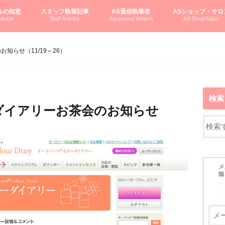
ルの知恵
スタッフ執筆記事
AS通信執筆者
ASショップ・サロ
ducts
Staff Articles
Aurasoma Writers
AS Shop/Salon
オーラソーマシステム入門
ーマボトルの物語
とボトルの旅
のオーラソーマ豆知識
ーマ体験談
えつこの部屋
えつこさんの「はじメル」ASミニ情報
えつこさんの「はじメル」豆知識
pariさんの「はじメル」お悩み相談
pariさんの色彩心理学としてのAS
pariさんのボトルメッセージ
ハミングバードさん「はじメル」要約
AEOSプロダクツご案内
pariさんの「オーラソーマ辞書」
pariさんのカラーローズ入門
pariさんのカラーローズ随想
尚さんのOAU写真日記
ヴィッキーさん物語
「リヴィングエナジー」より
鎌倉グルメ案内
読書案内
柏村かおりさんのオーラソーマ
鮎沢玲子さんの「日本の色」シリーズ
黒田コマラさんのオーラソーマ
叶朋佳さんの「美と癒しの楽園」
青山さんのクリスタル＆オーラソーマ
寛子さんのオーラソーマと創造性
廣田雅美さんのASとカバラ-生命の木
上野香緒里さんのオーラソーマカフェ
中村香織さんのＡＥＯＳスキンケア
藤沢さんのオーラソーマローフード
江尻さんオーラソーマアストロロジー
ラトナさんオーラソーマ＆ハート瞑想
DASOさんの数秘学
スペシャルゲスト☆
お問い合わせ
やさしくわかるAS
オーラソーマで自分
AS無料診断
ASウエブショッピ
ASコース・イベン
知らせ（11/19～26）
検索
ダイアリーお茶会のお知らせ