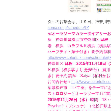
次回のお茶会は、１９日、神奈川
soma.co.jp/schedule/
≪オーラソーマカラーダイアリーお
所 神奈川県横浜市神奈川区
日程 
場 横浜 カラフルＫ横浜（横浜駅よ
ハーブティ・菓子付き）要予約 講師
http://www.colorfulk.com/schedule/
神奈川区
日程 2015年11月19日
Ｋ横浜（横浜駅より徒歩5分） 費用
き）要予約 講師 Satya（柏村か
お問合わせ：
http://www.colorfulk.c
葉県松戸市 「いて座」をテーマに
ストロロジーとオーラソーマ｣ に
時間 13：
2015年11月26日（水）
Psyche †（プシュケ）（北松戸駅