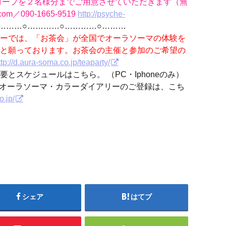
コープを２名様分までご用意させていただきます（無
om／090-1665-9519
http://psyche-
…………○…………○………
ーでは、「お茶会」が全国でオーラソーマの体験を
と願っております。お茶会の主催と参加のご希望の
ttp://d.aura-soma.co.jp/teaparty/
とスケジュールはこちら。 （PC・Iphoneのみ）
オーラソーマ・カラーダイアリーのご登録は、こち
o.jp/
シェア
はてブ