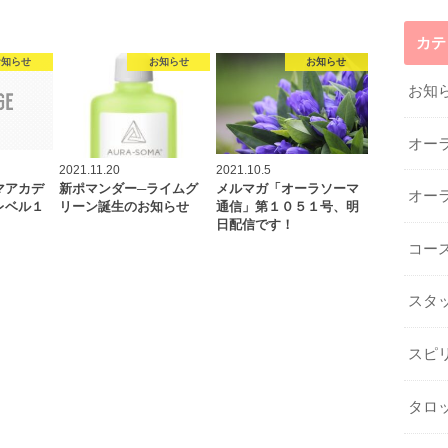
カテ
お知らせ
お知らせ
お知らせ
お知
オー
2021.11.20
2021.10.5
マアカデ
新ポマンダー─ライムグ
メルマガ「オーラソーマ
オー
レベル１
リーン誕生のお知らせ
通信」第１０５１号、明
日配信です！
コー
スタ
スピ
タロ