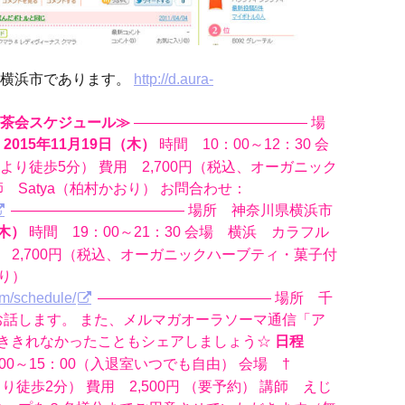
県横浜市であります。
http://d.aura-
茶会スケジュール≫
———————————— 場
時間 10：00～12：30 会
2015年11月19日（木）
り徒歩5分） 費用 2,700円（税込、オーガニック
 Satya（柏村かおり） お問合わせ：
———————————— 場所 神奈川県横浜市
時間 19：00～21：30 会場 横浜 カラフル
（木）
 2,700円（税込、オーガニックハーブティ・菓子付
おり）
om/schedule/
———————————— 場所 千
お話します。 また、メルマガオーラソーマ通信「ア
書ききれなかったこともシェアしましょう☆
日程
00～15：00（入退室いつでも自由） 会場 †
より徒歩2分） 費用 2,500円 （要予約） 講師 えじ