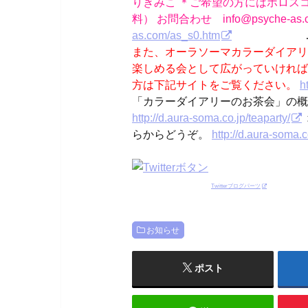
りきみこ ＊ご希望の方にはホロス
料） お問合わせ info@psyche-as.c
as.com/as_s0.htm
………○
また、オーラソーマカラーダイアリ
楽しめる会として広がっていければ
方は下記サイトをご覧ください。
h
「カラーダイアリーのお茶会」の概要
http://d.aura-soma.co.jp/teaparty/
らからどうぞ。
http://d.aura-soma.c
Twitterブログパーツ
お知らせ
ポスト