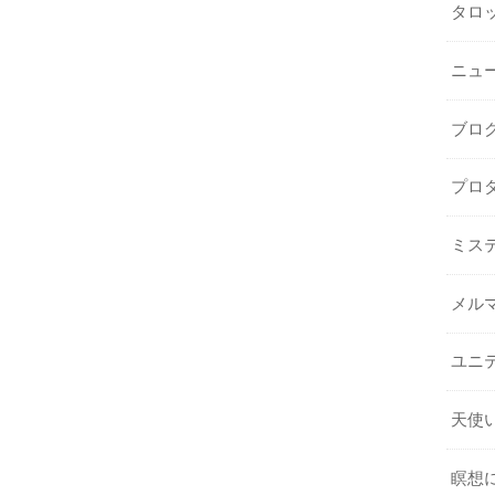
タロ
ニュ
ブロ
プロ
ミス
メル
ユニ
天使
瞑想