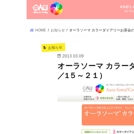
ASボト
AS Pro
尚さんの
オーラソ
タロット
ゆかさん
オーラソ
HOME
お知らせ
オーラソーマ カラーダイアリーお茶会
お知らせ
2013.03.09
オーラソーマ カラー
／1５～２１）