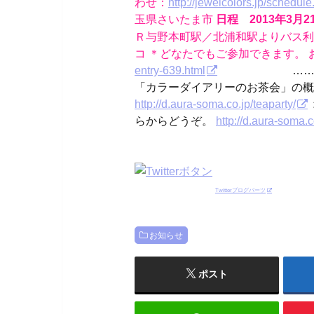
わせ：
http://jewelcolors.jp/schedul
玉県さいたま市
日程 2013年3月
Ｒ与野本町駅／北浦和駅よりバス利用）
コ ＊どなたでもご参加できます。 
entry-639.html
………○……
「カラーダイアリーのお茶会」の概要
http://d.aura-soma.co.jp/teaparty/
らからどうぞ。
http://d.aura-soma.c
Twitterブログパーツ
お知らせ
ポスト