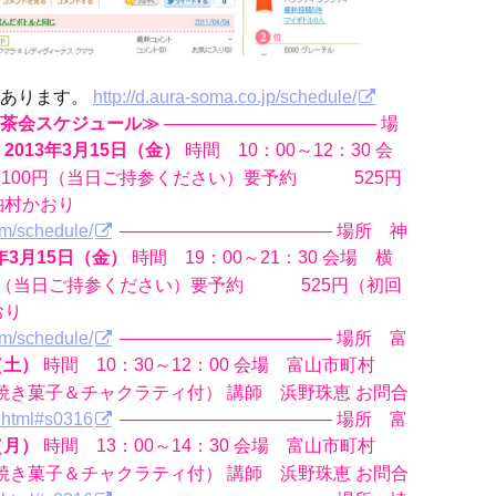
であります。
http://d.aura-soma.co.jp/schedule/
茶会スケジュール≫
———————————— 場
時間 10：00～12：30 会
2013年3月15日（金）
2,100円（当日ご持参ください）要予約 525円
柏村かおり
om/schedule/
———————————— 場所 神
時間 19：00～21：30 会場 横
年3月15日（金）
00円（当日ご持参ください）要予約 525円（初回
おり
om/schedule/
———————————— 場所 富
時間 10：30～12：00 会場 富山市町村
（土）
00円（焼き菓子＆チャクラティ付） 講師 浜野珠恵 お問合
e.html#s0316
———————————— 場所 富
時間 13：00～14：30 会場 富山市町村
（月）
00円（焼き菓子＆チャクラティ付） 講師 浜野珠恵 お問合