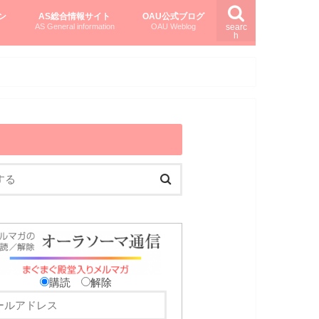
ン
AS総合情報サイト
OAU公式ブログ
AS General information
OAU Weblog
searc
h
を知る
ング
ト
柏村かおりさんのオーラソーマ活用塾
柏村さんのASメディカルハーブ
黒田コマラさんのオーラソーマ紀行
購読
解除