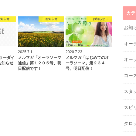
カテ
お知らせ
お知らせ
お知らせ
お知
オー
2025.7.1
2020.7.23
ラーダイ
メルマガ「オーラソーマ
メルマガ「はじめてのオ
オー
お知らせ
通信」第１２０５号、明
ーラソーマ」第２３４
日配信です！
号、明日配信！
コー
スタ
スピ
タロ