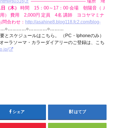
e.html#s0316
———————————— 場所 埼
時間 15：00～17：00 会場 朝陽音（Ｊ
21日（木）
 費用 2,000円 定員 4名 講師 ヨコヤマミナ
お問合わせ：
http://asahine8.blog118.fc2.com/blog-
……○…………○………
とスケジュールはこちら。 （PC・Iphoneのみ）
オーラソーマ・カラーダイアリーのご登録は、こち
o.jp/
シェア
はてブ