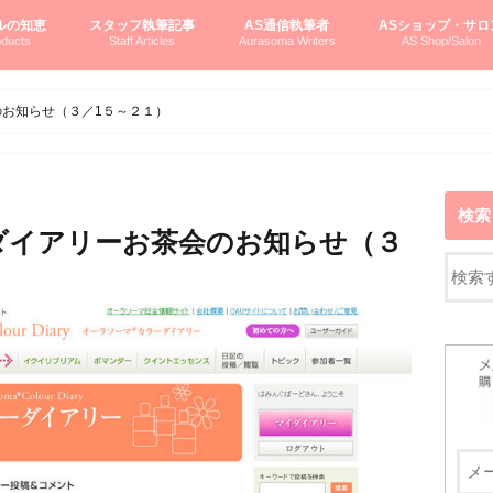
ルの知恵
スタッフ執筆記事
AS通信執筆者
ASショップ・サロ
ducts
Staff Articles
Aurasoma Writers
AS Shop/Salon
オーラソーマシステム入門
ーマボトルの物語
とボトルの旅
のオーラソーマ豆知識
ーマ体験談
えつこの部屋
えつこさんの「はじメル」ASミニ情報
えつこさんの「はじメル」豆知識
pariさんの「はじメル」お悩み相談
pariさんの色彩心理学としてのAS
pariさんのボトルメッセージ
ハミングバードさん「はじメル」要約
AEOSプロダクツご案内
pariさんの「オーラソーマ辞書」
pariさんのカラーローズ入門
pariさんのカラーローズ随想
尚さんのOAU写真日記
ヴィッキーさん物語
「リヴィングエナジー」より
鎌倉グルメ案内
読書案内
柏村かおりさんのオーラソーマ
鮎沢玲子さんの「日本の色」シリーズ
黒田コマラさんのオーラソーマ
叶朋佳さんの「美と癒しの楽園」
青山さんのクリスタル＆オーラソーマ
寛子さんのオーラソーマと創造性
廣田雅美さんのASとカバラ-生命の木
上野香緒里さんのオーラソーマカフェ
中村香織さんのＡＥＯＳスキンケア
藤沢さんのオーラソーマローフード
江尻さんオーラソーマアストロロジー
ラトナさんオーラソーマ＆ハート瞑想
DASOさんの数秘学
スペシャルゲスト☆
お問い合わせ
やさしくわかるAS
オーラソーマで自分
AS無料診断
ASウエブショッピ
ASコース・イベン
のお知らせ（３／1５～２１）
検索
ダイアリーお茶会のお知らせ（３