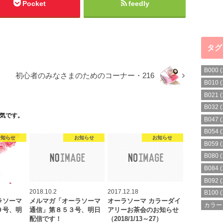
Pocket
feedly
タグ
B000
(
初心者のみなさまのためのコーナー・216
B010
(
B021
(
B032
(
気です。
B047
(
B054
(
お知らせ
お知らせ
お知らせ
B059
(
B080
(
B084
(
B092
(
2018.10.2
2017.12.18
B100
(
ラソーマ
メルマガ「オーラソーマ
オーラソーマ カラーダイ
カラー
９号、明
通信」第８５３号、明日
アリーお茶会のお知らせ
配信です！
（2018/1/13～27）