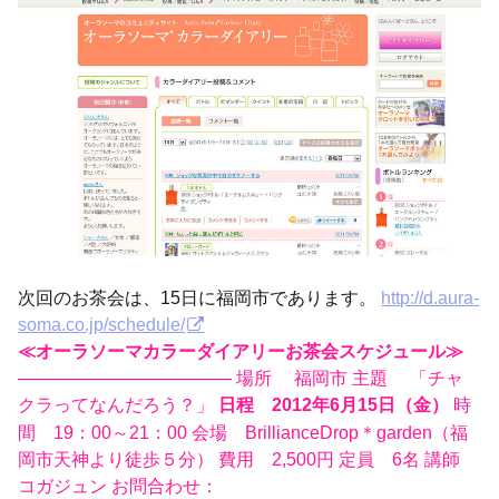
次回のお茶会は、15日に福岡市であります。
http://d.aura-
soma.co.jp/schedule/
≪オーラソーマカラーダイアリーお茶会スケジュール≫
———————————— 場所 福岡市 主題 「チャ
クラってなんだろう？」
時
日程 2012年6月15日（金）
間 19：00～21：00 会場 BrillianceDrop＊garden（福
岡市天神より徒歩５分） 費用 2,500円 定員 6名 講師
コガジュン お問合わせ：