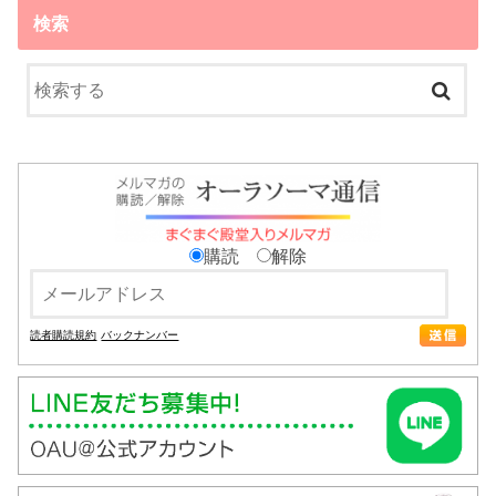
検索
購読
解除
読者購読規約
バックナンバー