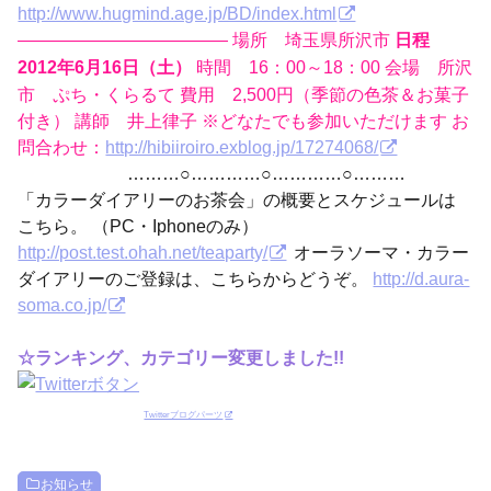
http://www.hugmind.age.jp/BD/index.html
———————————— 場所 埼玉県所沢市
日程
時間 16：00～18：00 会場 所沢
2012年6月16日（土）
市 ぷち・くらるて 費用 2,500円（季節の色茶＆お菓子
付き） 講師 井上律子 ※どなたでも参加いただけます お
問合わせ：
http://hibiiroiro.exblog.jp/17274068/
………○…………○…………○………
「カラーダイアリーのお茶会」の概要とスケジュールは
こちら。 （PC・Iphoneのみ）
http://post.test.ohah.net/teaparty/
オーラソーマ・カラー
ダイアリーのご登録は、こちらからどうぞ。
http://d.aura-
soma.co.jp/
☆ランキング、カテゴリー変更しました!!
Twitterブログパーツ
お知らせ