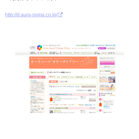
http://d.aura-soma.co.jp/