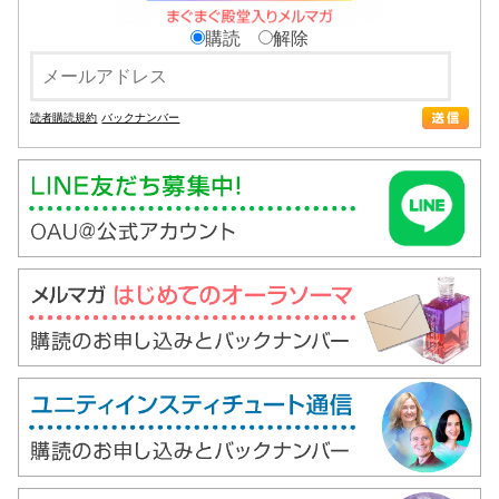
購読
解除
読者購読規約
バックナンバー