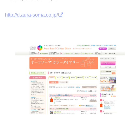
http://d.aura-soma.co.jp/