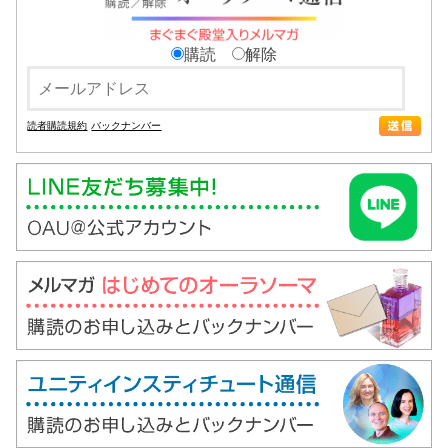
購読
解除
読者購読規約
バックナンバー