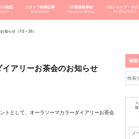
ルの知恵
スタッフ執筆記事
AS通信執筆者
ASショップ・サロ
ducts
Staff Articles
Aurasoma Writers
AS Shop/Salon
オーラソーマシステム入門
ーマボトルの物語
とボトルの旅
のオーラソーマ豆知識
ーマ体験談
えつこの部屋
えつこさんの「はじメル」ASミニ情報
えつこさんの「はじメル」豆知識
pariさんの「はじメル」お悩み相談
pariさんの色彩心理学としてのAS
pariさんのボトルメッセージ
ハミングバードさん「はじメル」要約
AEOSプロダクツご案内
pariさんの「オーラソーマ辞書」
pariさんのカラーローズ入門
pariさんのカラーローズ随想
尚さんのOAU写真日記
ヴィッキーさん物語
「リヴィングエナジー」より
鎌倉グルメ案内
読書案内
柏村かおりさんのオーラソーマ
鮎沢玲子さんの「日本の色」シリーズ
黒田コマラさんのオーラソーマ
叶朋佳さんの「美と癒しの楽園」
青山さんのクリスタル＆オーラソーマ
寛子さんのオーラソーマと創造性
廣田雅美さんのASとカバラ-生命の木
上野香緒里さんのオーラソーマカフェ
中村香織さんのＡＥＯＳスキンケア
藤沢さんのオーラソーマローフード
江尻さんオーラソーマアストロロジー
ラトナさんオーラソーマ＆ハート瞑想
DASOさんの数秘学
スペシャルゲスト☆
お問い合わせ
やさしくわかるAS
オーラソーマで自分
AS無料診断
ASウエブショッピ
ASコース・イベン
知らせ（7/1～26）
検索
ダイアリーお茶会のお知らせ
ントとして、オーラソーマカラーダイアリーお茶会