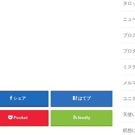
タロ
ニュ
ブロ
プロ
ミス
メル
シェア
はてブ
ユニ
天使
Pocket
feedly
瞑想