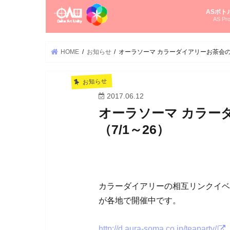
ASボト
AS Pro
尚さんの
オーラソ
タロット
ゆかさん
オーラソ
HOME
お知らせ
オーラソーマ カラーダイアリーお茶会のお
お知らせ
2017.06.12
オーラソーマ カラー
（7/1～26）
カラーダイアリーの相互リンクイベ
が各地で開催中です。
http://d.aura-soma.co.jp/teaparty/