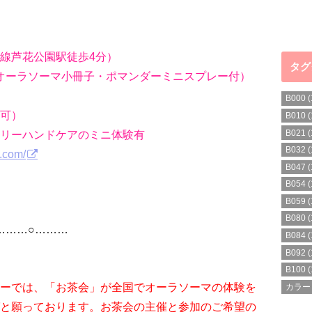
線芦花公園駅徒歩4分）
タグ
・オーラソーマ小冊子・ポマンダーミニスプレー付）
B000
(
可）
B010
(
リーハンドケアのミニ体験有
B021
(
B032
(
.com/
B047
(
B054
(
B059
(
B080
(
…○………
B084
(
B092
(
B100
(
ーでは、「お茶会」が全国でオーラソーマの体験を
カラー
と願っております。お茶会の主催と参加のご希望の