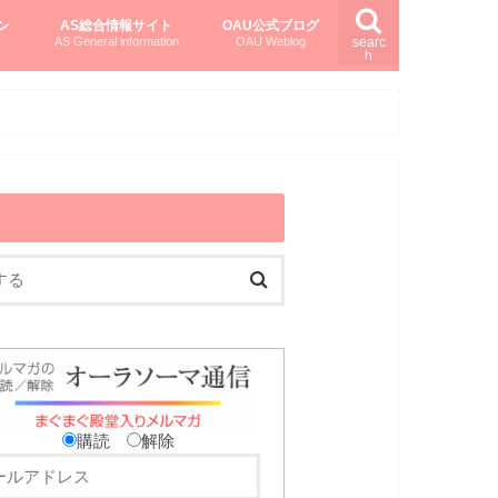
ン
AS総合情報サイト
OAU公式ブログ
AS General information
OAU Weblog
searc
h
を知る
ング
ト
柏村かおりさんのオーラソーマ活用塾
柏村さんのASメディカルハーブ
黒田コマラさんのオーラソーマ紀行
購読
解除