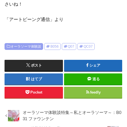
さいね！
「アートビーング通信」より
オーラソーマ体験談
B056
Q07
QC07
ポスト
シェア
はてブ
送る
Pocket
feedly
オーラソーマ体験談特集～私とオーラソーマ～：B0
31 ファウンテン