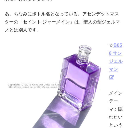
あ、ちなみにボトル名となっている、アセンデットマス
ターの「セイント ジャーメイン」は、聖人の聖ジェルマ
ノとは別人です。
☆
B05
6 サン
ジェル
マン
メイン
テー
マ：隠
れたい
という