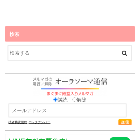
検索
購読
解除
読者購読規約
バックナンバー