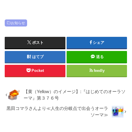
お知らせ
ポスト
シェア
はてブ
送る
Pocket
feedly
【黄（Yellow）のイメージ】:『はじめてのオーラソ
ーマ』第３７６号
黒田コマラさんより≪人生の分岐点で出会うオーラ
ソーマ≫