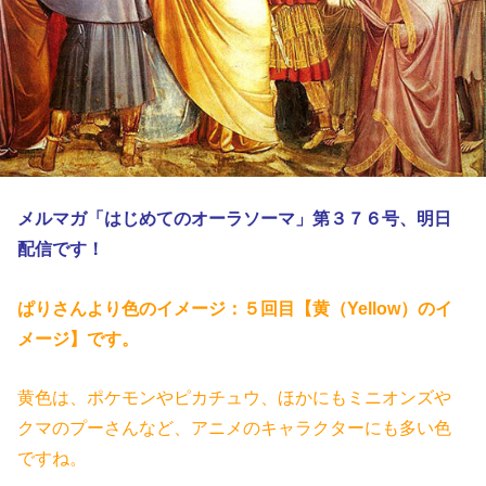
メルマガ「はじめてのオーラソーマ」第３７６
号、明日
配信です！
ぱりさんより色のイメージ：５回目【黄（Yellow）のイ
メージ】
です。
黄色は、ポケモンやピカチュウ、ほかにもミニオンズや
クマのプーさんなど、アニメのキャラクターにも多い色
ですね。