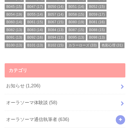
B045
(15)
B047
(17)
B050
(14)
B051
(14)
B052
(15)
B054
(19)
B055
(14)
B057
(14)
B058
(15)
B059
(17)
B060
(14)
B061
(15)
B067
(15)
B080
(19)
B081
(16)
B082
(13)
B083
(14)
B084
(13)
B087
(15)
B088
(15)
B091
(13)
B092
(16)
B094
(13)
B095
(13)
B098
(13)
B100
(13)
B101
(13)
B102
(15)
カラーローズ
(33)
色彩心理
(31)
カテゴリ
お知らせ
(1,206)
オーラソーマ体験談
(58)
オーラソーマ通信執筆者
(636)