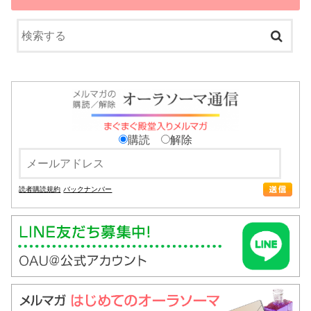
購読
解除
読者購読規約
バックナンバー