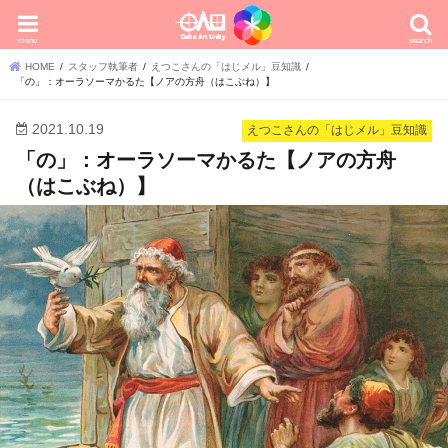
menu
search
HOME
スタッフ執筆者
えつこさんの「はじメル」豆知識
「の」：オーラソーマかるた【ノアの方舟（はこぶね）】
2021.10.19
えつこさんの「はじメル」豆知識
「の」：オーラソーマかるた【ノアの方舟
（はこぶね）】