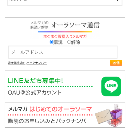
購読
解除
読者購読規約
バックナンバー