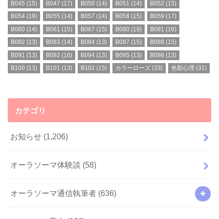
B045
(15)
B047
(17)
B050
(14)
B051
(14)
B052
(15)
B054
(19)
B055
(14)
B057
(14)
B058
(15)
B059
(17)
B060
(14)
B061
(15)
B067
(15)
B080
(19)
B081
(16)
B082
(13)
B083
(14)
B084
(13)
B087
(15)
B088
(15)
B091
(13)
B092
(16)
B094
(13)
B095
(13)
B098
(13)
B100
(13)
B101
(13)
B102
(15)
カラーローズ
(33)
色彩心理
(31)
カテゴリ
お知らせ
(1,206)
オーラソーマ体験談
(58)
オーラソーマ通信執筆者
(636)