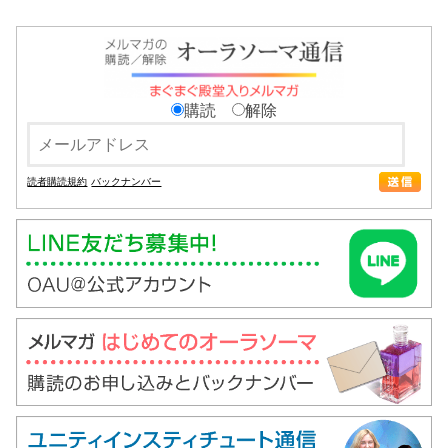
購読
解除
読者購読規約
バックナンバー