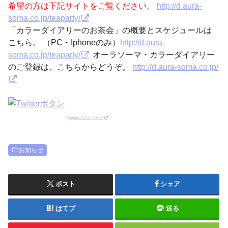
希望の方は下記サイトをご覧ください。
http://d.aura-
soma.co.jp/teaparty/
「カラーダイアリーのお茶会」の概要とスケジュールは
こちら。 （PC・Iphoneのみ）
http://d.aura-
soma.co.jp/teaparty/
オーラソーマ・カラーダイアリー
のご登録は、こちらからどうぞ。
http://d.aura-soma.co.jp/
Twitterブログパーツ
お知らせ
ポスト
シェア
はてブ
送る