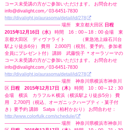
コース未受講の方がご参加いただけます。 お問合わせ
info@divalight.com／03-6451-7830
http://divalight.jp/aurasoma/detail/id/278
———————————— 場所 東京都大田区
日程
時間 16：00～18：00 会場 東
2015年12月16日（水）
京都大田区 ディヴァライト （東急池上線石川台
駅より徒歩6分） 費用 2,000円（税別、要予約、参加者
全員にプレゼント付） 講師 武藤悦子 ＊オーラソーマの
コース未受講の方がご参加いただけます。 お問合わせ
info@divalight.com／03-6451-7830
http://divalight.jp/aurasoma/detail/id/278
———————————— 場所 神奈川県横浜市神奈川
区
時間 10：00～12：30
日程 2015年12月17日（木）
会場 横浜 カラフルＫ横浜（横浜駅より徒歩5分） 費
用 2,700円（税込、オーガニックハーブティ・菓子付
き）要予約 講師 Satya（柏村かおり） お問合わせ：
http://www.colorfulk.com/schedule/
———————————— 場所 神奈川県横浜市神奈川