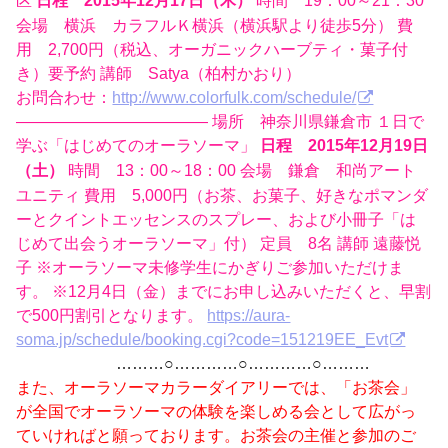
区
時間 19：00～21：30
日程 2015年12月17日（木）
会場 横浜 カラフルＫ横浜（横浜駅より徒歩5分） 費
用 2,700円（税込、オーガニックハーブティ・菓子付
き）要予約 講師 Satya（柏村かおり）
お問合わせ：
http://www.colorfulk.com/schedule/
———————————— 場所 神奈川県鎌倉市 １日で
学ぶ「はじめてのオーラソーマ」
日程 2015年12月19日
時間 13：00～18：00 会場 鎌倉 和尚アート
（土）
ユニティ 費用 5,000円（お茶、お菓子、好きなポマンダ
ーとクイントエッセンスのスプレー、および小冊子「は
じめて出会うオーラソーマ」付） 定員 8名 講師 遠藤悦
子 ※オーラソーマ未修学生にかぎりご参加いただけま
す。 ※12月4日（金）までにお申し込みいただくと、早割
で500円割引となります。
https://aura-
soma.jp/schedule/booking.cgi?code=151219EE_Evt
………○…………○…………○………
また、オーラソーマカラーダイアリーでは、「お茶会」
が全国でオーラソーマの体験を楽しめる会として広がっ
ていければと願っております。お茶会の主催と参加のご