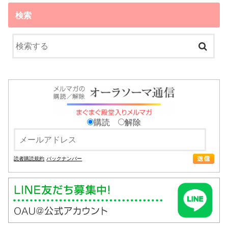
検索
購読
解除
読者購読規約
バックナンバー