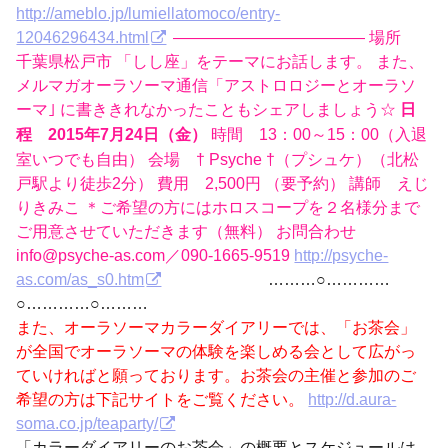
http://ameblo.jp/lumiellatomoco/entry-
12046296434.html
———————————— 場所
千葉県松戸市 「しし座」をテーマにお話します。 また、
メルマガオーラソーマ通信「アストロロジーとオーラソ
ーマ｣ に書ききれなかったこともシェアしましょう☆
日
時間 13：00～15：00（入退
程 2015年7月24日（金）
室いつでも自由） 会場 † Psyche †（プシュケ）（北松
戸駅より徒歩2分） 費用 2,500円 （要予約） 講師 えじ
りきみこ ＊ご希望の方にはホロスコープを２名様分まで
ご用意させていただきます（無料） お問合わせ
info@psyche-as.com／090-1665-9519
http://psyche-
as.com/as_s0.htm
………○…………
○…………○………
また、オーラソーマカラーダイアリーでは、「お茶会」
が全国でオーラソーマの体験を楽しめる会として広がっ
ていければと願っております。お茶会の主催と参加のご
希望の方は下記サイトをご覧ください。
http://d.aura-
soma.co.jp/teaparty/
「カラーダイアリーのお茶会」の概要とスケジュールは