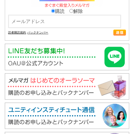
購読
解除
読者購読規約
バックナンバー