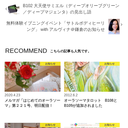
B102 大天使サミエル（ディープオリーブグリーン
／ディープマジェンタ）の見出し語
無料体験イブニングイベント「サトルボディヒーリ
ング」 with アルヴィナ＠鎌倉のお知らせ
RECOMMEND
こちらの記事も人気です。
お知らせ
お知らせ
2020.4.23
2012.6.2
メルマガ「はじめてのオーラソー
オーラソーマタロット B108と
マ」第２２１号、明日配信！
B109が追加されました
お知らせ
お知らせ