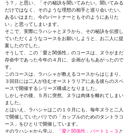
う？」と思い、「その秘訣を聞いてみたい。聞いてみる
だけではなく、そのような理想の相手と巡り会いたい。
あるいはまた、今のパートナーともそのようにありた
い」と思ってしまいます。
そこで、実際にラハシャとヌラから、その秘訣を伝授し
ていただくようなコースをお願いしようと、お二人に提
案したのでした。
そうして、この「愛と関係性」のコースは、ヌラがまだ
存命中であった今年の４月に、企画がもちあがったので
す。
このコースは、ラハシャが教えるコースからはじまり、
３回目には二人が住むオーストラリアにある彼らのスペ
ースで開催するシリーズ構成となりました。
しかしその後、５月に突然、ヌラは肉体を離れてしまい
ました。
とはいえ、ラハシャはこの１０月にも、毎年ヌラと二人
で開催していたバリでの「カップルのためのタントラコ
ース」をひとりで開催しています。
そのラハシャから学ぶ、
「愛と関係性」パート１～３
と