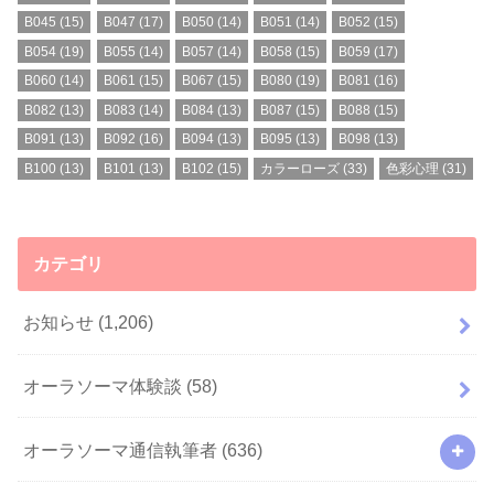
B045
(15)
B047
(17)
B050
(14)
B051
(14)
B052
(15)
B054
(19)
B055
(14)
B057
(14)
B058
(15)
B059
(17)
B060
(14)
B061
(15)
B067
(15)
B080
(19)
B081
(16)
B082
(13)
B083
(14)
B084
(13)
B087
(15)
B088
(15)
B091
(13)
B092
(16)
B094
(13)
B095
(13)
B098
(13)
B100
(13)
B101
(13)
B102
(15)
カラーローズ
(33)
色彩心理
(31)
カテゴリ
お知らせ
(1,206)
オーラソーマ体験談
(58)
オーラソーマ通信執筆者
(636)