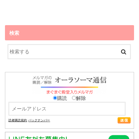
検索
購読
解除
読者購読規約
バックナンバー