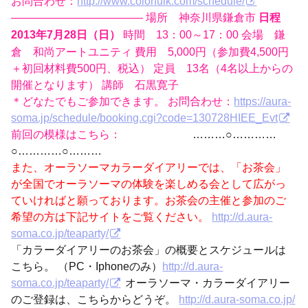
お問合わせ：
http://www.colorfulk.com/schedule/
———————————— 場所 神奈川県鎌倉市
日程
時間 13：00～17：00 会場 鎌
2013年7月28日（日）
倉 和尚アートユニティ 費用 5,000円（参加費4,500円
＋初回材料費500円、税込） 定員 13名（4名以上からの
開催となります） 講師 石黒寛子
＊どなたでもご参加できます。 お問合わせ：
https://aura-
soma.jp/schedule/booking.cgi?code=130728HIEE_Evt
前回の模様はこちら：
………○…………
○…………○………
また、オーラソーマカラーダイアリーでは、「お茶会」
が全国でオーラソーマの体験を楽しめる会として広がっ
ていければと願っております。お茶会の主催と参加のご
希望の方は下記サイトをご覧ください。
http://d.aura-
soma.co.jp/teaparty/
「カラーダイアリーのお茶会」の概要とスケジュールは
こちら。 （PC・Iphoneのみ）
http://d.aura-
soma.co.jp/teaparty/
オーラソーマ・カラーダイアリー
のご登録は、こちらからどうぞ。
http://d.aura-soma.co.jp/