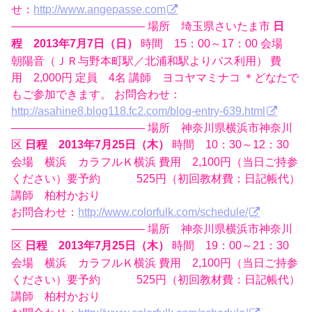
せ：
http://www.angepasse.com
———————————— 場所 埼玉県さいたま市
日
時間 15：00～17：00 会場
程 2013年7月7日（日）
朝陽音（ＪＲ与野本町駅／北浦和駅よりバス利用） 費
用 2,000円 定員 4名 講師 ヨコヤマミナコ ＊どなたで
もご参加できます。 お問合わせ：
http://asahine8.blog118.fc2.com/blog-entry-639.html
———————————— 場所 神奈川県横浜市神奈川
区
時間 10：30～12：30
日程 2013年7月25日（木）
会場 横浜 カラフルＫ横浜 費用 2,100円（当日ご持参
ください）要予約 525円（初回教材費：日記帳代）
講師 柏村かおり
お問合わせ：
http://www.colorfulk.com/schedule/
———————————— 場所 神奈川県横浜市神奈川
区
時間 19：00～21：30
日程 2013年7月25日（木）
会場 横浜 カラフルＫ横浜 費用 2,100円（当日ご持参
ください）要予約 525円（初回教材費：日記帳代）
講師 柏村かおり