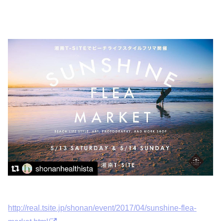
http://real.tsite.jp/shonan/event/2017/04/sunshine-flea-