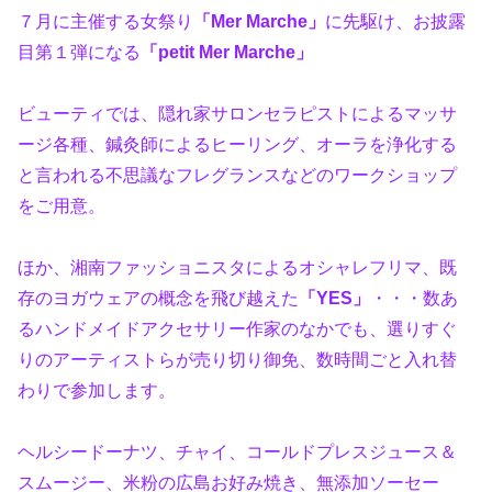
７月に主催する女祭り
「Mer Marche」
に先駆け、お披露
目第１弾になる
「petit Mer Marche」
ビューティでは、隠れ家サロンセラピストによるマッサ
ージ各種、鍼灸師によるヒーリング、オーラを浄化する
と言われる不思議なフレグランスなどのワークショップ
をご用意。
ほか、湘南ファッショニスタによるオシャレフリマ、既
存のヨガウェアの概念を飛び越えた
「YES」
・・・数あ
るハンドメイドアクセサリー作家のなかでも、選りすぐ
りのアーティストらが売り切り御免、数時間ごと入れ替
わりで参加します。
ヘルシードーナツ、チャイ、コールドプレスジュース＆
スムージー、米粉の広島お好み焼き、無添加ソーセー