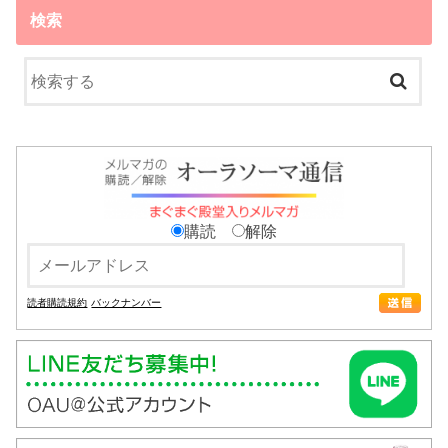
検索
購読
解除
読者購読規約
バックナンバー