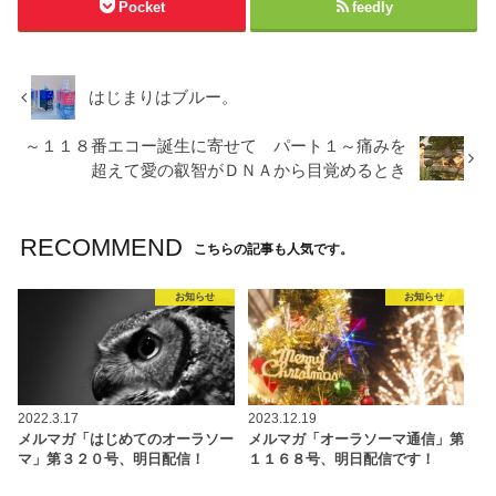
Pocket
feedly
はじまりはブルー。
～１１８番エコー誕生に寄せて パート１～痛みを
超えて愛の叡智がＤＮＡから目覚めるとき
RECOMMEND
こちらの記事も人気です。
お知らせ
お知らせ
2022.3.17
2023.12.19
メルマガ「はじめてのオーラソー
メルマガ「オーラソーマ通信」第
マ」第３２０号、明日配信！
１１６８号、明日配信です！