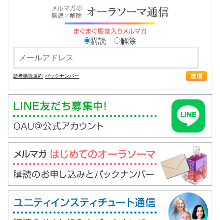
購読
解除
読者購読規約
バックナンバー