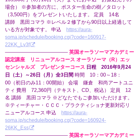
場合） ※参加者の方に、ポスター生命の樹／タロット
（3,500円）をプレゼントいたします。 定員 14名
講師 黒田コマラ ※レベル２修了から90日以上経過して
いる方が対象です。 申込
https://aura-
soma.jp/schedule/booking.cgi?code=160917-
22KK_Lv3f
————————————–
英国オーラソーマアカデミー
認定講座 リニューアルコース オーラソーマ（R）エッ
センシャルズ プレゼンターコース
日程 2016年9月24
時間 10：00～18：
日（土）～26日（月）全3日間
00（初日のみ11：00開始） 会場 鎌倉 和尚アートユニ
ティ 費用 72,360円（テキスト、CD、税込） 定員 12
名 講師 黒田コマラ ※どなたでもご参加いただけます。
※ティーチャー・ＣＣＣ・プラクティショナ更新対応リ
ニューアルコース 申込
https://aura-
soma.jp/schedule/booking.cgi?code=160924-
26KK_Ess
————————————–
英国オーラソーマアカデミー