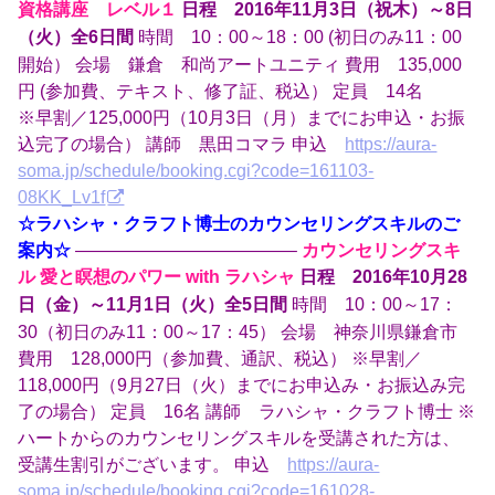
資格講座 レベル１
日程 2016年11月3日（祝木）～8日
時間 10：00～18：00 (初日のみ11：00
（火）全6日間
開始） 会場 鎌倉 和尚アートユニティ 費用 135,000
円 (参加費、テキスト、修了証、税込） 定員 14名
※早割／125,000円（10月3日（月）までにお申込・お振
込完了の場合） 講師 黒田コマラ 申込
https://aura-
soma.jp/schedule/booking.cgi?code=161103-
08KK_Lv1f
☆ラハシャ・クラフト博士のカウンセリングスキルのご
案内☆
————————————–
カウンセリングスキ
ル 愛と瞑想のパワー with ラハシャ
日程 2016年10月28
時間 10：00～17：
日（金）～11月1日（火）全5日間
30（初日のみ11：00～17：45） 会場 神奈川県鎌倉市
費用 128,000円（参加費、通訳、税込） ※早割／
118,000円（9月27日（火）までにお申込み・お振込み完
了の場合） 定員 16名 講師 ラハシャ・クラフト博士 ※
ハートからのカウンセリングスキルを受講された方は、
受講生割引がございます。 申込
https://aura-
soma.jp/schedule/booking.cgi?code=161028-