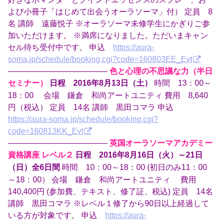
よび小冊子「はじめて出会うオーラソーマ」付） 定員 8
名 講師 遠藤悦子 ※オーラソーマ未修学生にかぎりご参
加いただけます。 ※満席になりました。ただいまキャン
セル待ち受付中です。 申込
https://aura-
soma.jp/schedule/booking.cgi?code=160803EE_Evt
————————————–
色と心理の不思議な力（半日
セミナー）
時間 13：00～
日程 2016年8月13日（土）
18：00 会場 鎌倉 和尚アートユニティ 費用 8,640
円（税込） 定員 14名 講師 黒田コマラ 申込
https://aura-soma.jp/schedule/booking.cgi?
code=160813KK_Evt
————————————–
英国オーラソーマアカデミー
資格講座 レベル２
日程 2016年8月16日（火）～21日
時間 10：00～18：00 (初日のみ11：00
（日）全6日間
～18：00） 会場 鎌倉 和尚アートユニティ 費用
140,400円 (参加費、テキスト、修了証、税込) 定員 14名
講師 黒田コマラ ※レベル１修了から90日以上経過して
いる方が対象です。 申込
https://aura-