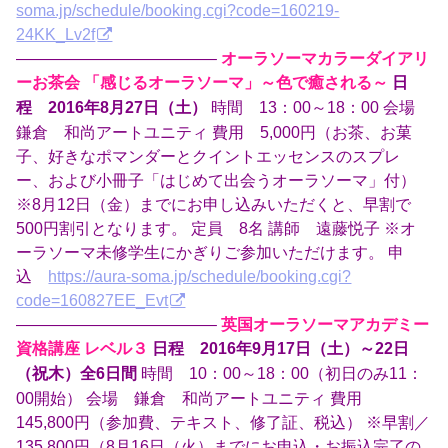
soma.jp/schedule/booking.cgi?code=160219-
24KK_Lv2f
————————————–
オーラソーマカラーダイアリ
ーお茶会 「感じるオーラソーマ」～色で癒される～
日
時間 13：00～18：00 会場
程 2016年8月27日（土）
鎌倉 和尚アートユニティ 費用 5,000円（お茶、お菓
子、好きなポマンダーとクイントエッセンスのスプレ
ー、および小冊子「はじめて出会うオーラソーマ」付）
※8月12日（金）までにお申し込みいただくと、早割で
500円割引となります。 定員 8名 講師 遠藤悦子 ※オ
ーラソーマ未修学生にかぎりご参加いただけます。 申
込
https://aura-soma.jp/schedule/booking.cgi?
code=160827EE_Evt
————————————–
英国オーラソーマアカデミー
資格講座 レベル３
日程 2016年9月17日（土）～22日
時間 10：00～18：00（初日のみ11：
（祝木）全6日間
00開始） 会場 鎌倉 和尚アートユニティ 費用
145,800円（参加費、テキスト、修了証、税込） ※早割／
135,800円（8月16日（火）までにお申込・お振込完了の