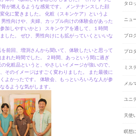
タロ
背骨が燃えるような感覚です。 メンテナンスした顔
変化に驚きました。 化粧（スキンケア）というよ
ニュ
 男性向けや、夫婦、カップル向けの体験会があった
参加しやすいかと） スキンケアを通して、１時間
ました。 ぜひ、男性向けにも拡がっていくといいな
ブロ
話を前回、増渕さんから聞いて、体験したいと思って
プロ
包まれた時間でした。 ２時間、あっという間に過ぎ
派の化粧品というと、やさしいイメージが強いので、
ミス
、そのイメージはすごく変わりました。 また最後に
くよかったです。 体験会、もっといろいろな人が参
メル
なるような気がします。
ユニ
天使
瞑想