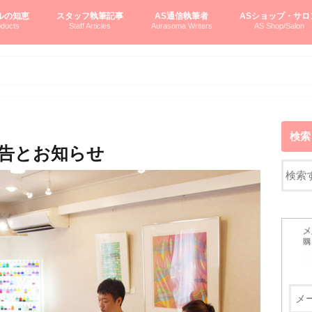
ルの知恵
スタッフ執筆記事
AS通信執筆者
ASショップ・サロ
ducts
Staff Articles
Aurasoma Writers
AS Shop/Salon
オーラソーマシステム入門
ーマボトルの物語
とボトルの旅
のオーラソーマ豆知識
ーマ体験談
えつこの部屋
えつこさんの「はじメル」ASミニ情報
えつこさんの「はじメル」豆知識
pariさんの「はじメル」お悩み相談
pariさんの色彩心理学としてのAS
pariさんのボトルメッセージ
ハミングバードさん「はじメル」要約
AEOSプロダクツご案内
pariさんの「オーラソーマ辞書」
pariさんのカラーローズ入門
pariさんのカラーローズ随想
尚さんのOAU写真日記
ヴィッキーさん物語
「リヴィングエナジー」より
鎌倉グルメ案内
読書案内
柏村かおりさんのオーラソーマ
鮎沢玲子さんの「日本の色」シリーズ
黒田コマラさんのオーラソーマ
叶朋佳さんの「美と癒しの楽園」
青山さんのクリスタル＆オーラソーマ
寛子さんのオーラソーマと創造性
廣田雅美さんのASとカバラ-生命の木
上野香緒里さんのオーラソーマカフェ
中村香織さんのＡＥＯＳスキンケア
藤沢さんのオーラソーマローフード
江尻さんオーラソーマアストロロジー
ラトナさんオーラソーマ＆ハート瞑想
DASOさんの数秘学
スペシャルゲスト☆
お問い合わせ
やさしくわかるAS
オーラソーマで自分
AS無料診断
ASウエブショッピ
ASコース・イベン
検索
告とお知らせ