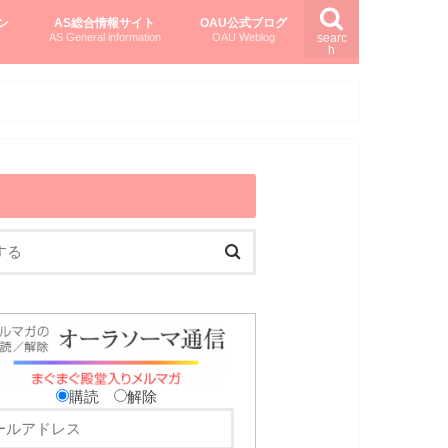
ン
AS総合情報サイト
OAU公式ブログ
AS General information
OAU Weblog
searc
h
を知る
ング
ト
柏村かおりさんのオーラソーマ活用塾
柏村さんのASメディカルハーブ
黒田コマラさんのオーラソーマ紀行
購読
解除