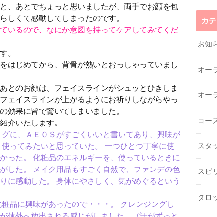
と、あとでちょっと思いましたが、両手でお顔を包
らしくて感動してしまったのです。
カテ
ているので、なにか意図を持ってケアしてみてくだ
お知
す。
をはじめてから、背骨が熱いとおっしゃっていまし
オー
あとのお顔は、フェイスラインがシュッとひきしま
オー
フェイスラインが上がるようにお祈りしながらやっ
の効果に皆で驚いてしまいました。
コー
紹介いたします。
ログに、ＡＥＯＳがすごくいいと書いてあり、興味が
、使ってみたいと思っていた。 一つひとつ丁寧に使
スタ
かった。 化粧品のエネルギーを、使っているときに
がした。 メイク用品もすごく自然で、ファンデの色
スピ
りに感動した。 身体にやさしく、気がめぐるという
タロ
化粧品に興味があったので・・・。 クレンジングし
が体外へ放出される感じがしました。（汗がずっと