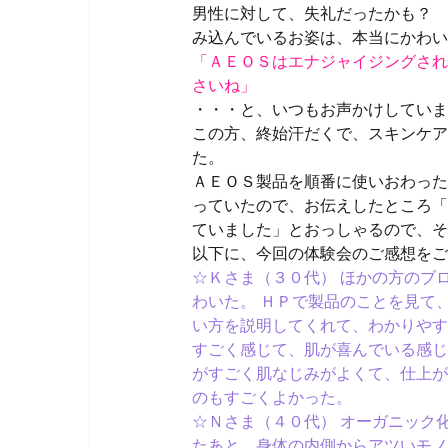
男性に対して、失礼だったかも？ 
み込んでいるお姿は、本当にかわい
「ＡＥＯＳはエナジャイジングされ
さいね」
・・・と、いつもお声かけしていま
この方、終始汗だくで、スキンケア
た。
ＡＥＯＳ製品を順番に使いおわった
っていたので、お伝えしたところ「
ていました」とおっしゃるので、そ
以下に、今回の体験会のご感想をご
☆Ｋさま（３０代） ほかの方のブ
わいた。 ＨＰで製品のことを見て
い方を説明してくれて、わかりやす
すごく感じて、肌が喜んでいる感じ
がすごく肌なじみがよくて、仕上が
のもすごくよかった。
☆Ｎさま（４０代） オーガニック
たあと、身体の内側からアツいモノ