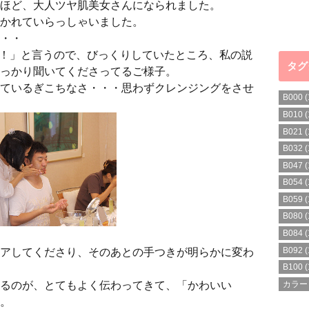
ほど、大人ツヤ肌美女さんになられました。
かれていらっしゃいました。
・・
け！」と言うので、びっくりしていたところ、私の説
タグ
っかり聞いてくださってるご様子。
ているぎこちなさ・・・思わずクレンジングをさせ
B000
(
B010
(
B021
(
B032
(
B047
(
B054
(
B059
(
B080
(
B084
(
B092
(
アしてくださり、そのあとの手つきが明らかに変わ
B100
(
るのが、とてもよく伝わってきて、「かわいい
カラー
。