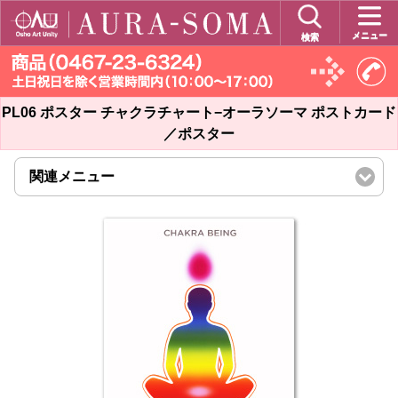
メニュー
検索
PL06 ポスター チャクラチャート−オーラソーマ ポストカード
／ポスター
関連メニュー
click
to
expand
contents