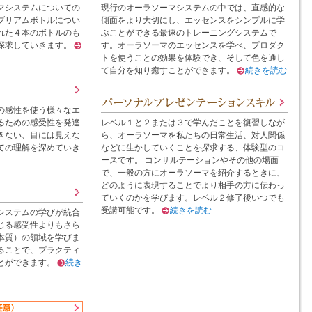
マシステムについての
現行のオーラソーマシステムの中では、直感的な
ブリアムボトルについ
側面をより大切にし、エッセンスをシンプルに学
れた４本のボトルのも
ぶことができる最速のトレーニングシステムで
探求していきます。
す。オーラソーマのエッセンスを学べ、プロダク
トを使うことの効果を体験でき、そして色を通し
て自分を知り癒すことができます。
続きを読む
の感性を使う様々なエ
るための感受性を発達
レベル１と２または３で学んだことを復習しなが
きない、目には見えな
ら、オーラソーマを私たちの日常生活、対人関係
ての理解を深めていき
などに生かしていくことを探求する、体験型のコ
ースです。 コンサルテーションやその他の場面
で、一般の方にオーラソーマを紹介するときに、
どのように表現することでより相手の方に伝わっ
ていくのかを学びます。レベル２修了後いつでも
受講可能です。
続きを読む
システムの学びが統合
じる感受性よりもさら
本質）の領域を学びま
ることで、プラクティ
とができます。
続き