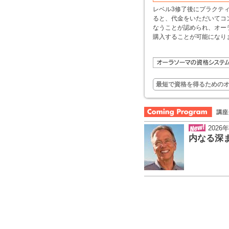
レベル3修了後にプラクテ
ると、代金をいただいてコ
なうことが認められ、オー
購入することが可能になり
最短で資格を得るための
202
内なる深ま