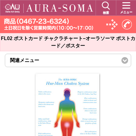
メニュー
検索
FL02 ポストカード チャクラチャート−オーラソーマ ポストカ
ード／ポスター
関連メニュー
click
to
expand
contents