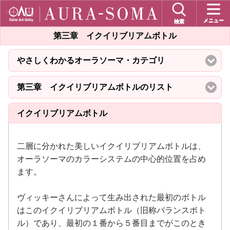
メニュー
検索
第三章 イクイリブリアムボトル
やさしくわかるオーラソーマ・カテゴリ
click
to
expand
第三章 イクイリブリアムボトルのリスト
click
contents
to
expand
イクイリブリアムボトル
contents
二層に分かれた美しいイクイリブリアムボトルは、
オーラソーマのカラーシステムの中心的位置を占め
ます。
ヴィッキーさんによって生み出された最初のボトル
はこのイクイリブリアムボトル（旧称バランスボト
ル）であり、最初の１番から５番目までがこのとき