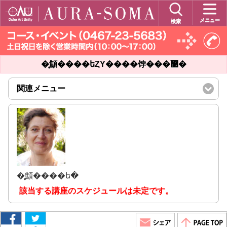
メニュー
検索
�̥顦����եȤΥ����饽���޹ֺ�
関連メニュー
click
to
expand
contents
�̥顦����ե�
該当する講座のスケジュールは未定です。