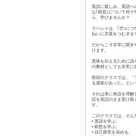
英語に親しみ、英語へ
な｢瞑想｣について何
ら、学びませんか？
ラハシャは、｢空｣に
ねいに言葉をつむぎま
だからこそ非常に聞き
けます。
意味を伝えるために語
の教材としても非常に
前回のクラスでは、「
る感覚があった」とい
それは単に単語を理解
語を英語のまま受け取
す。
このクラスでは、そん
• 英語を学ぶ。
• 瞑想を学ぶ。
• 自己探究を深める。