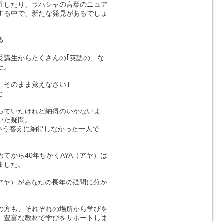
直したり、ラハシャの言葉のニュア
する中で、新たな発見があるでしょ
る
受講生からたくさんの｢英語の、な
た。
、そのまま覚えなさい｣
と
っていたけれど納得のいかないま
いた疑問。
ういう答えに納得しなかった一人で
てから40年ちかくAYA（アヤ）は
ました。
（アヤ）があなたの長年の疑問に分か
。
の方も、それぞれの場所から学びを
。豊富な教材で学びをサポートしま