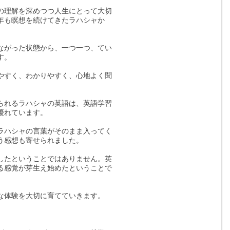
の理解を深めつつ人生にとって大切
十年も瞑想を続けてきたラハシャか
つながった状態から、一つ一つ、てい
す。
やすく、わかりやすく、心地よく聞
られるラハシャの英語は、英語学習
優れています。
ラハシャの言葉がそのまま入ってく
う感想も寄せられました。
したということではありません。英
る感覚が芽生え始めたということで
な体験を大切に育てていきます。