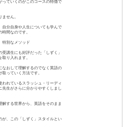
がっていくのがこのコースの特徴で
りません。
、自分自身や人生についても学んで
の時間なのです。
、特別なメソッド
の受講生にも好評だった「しずく」
を取り入れます。
になおして理解するのでなく英語の
け取っていく方法です。
使われているスラッシュ・リーディ
ニ先生がさらに分かりやすくしまし
理解する世界から、英語をそのまま
。
のが、この「しずく」スタイルとい