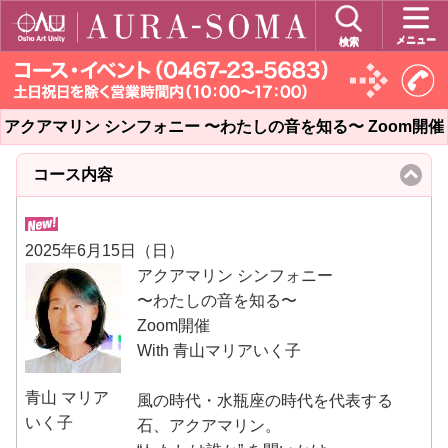
メニュー
検索
アクアマリン シンフォニー 〜わたしの音を知る〜 Zoom開催
コース内容
click
to
collapse
contents
2025年6月15日（日）
アクアマリン シンフォニー
〜わたしの音を知る〜
Zoom開催
With 青山マリアいく子
青山 マリア
風の時代・水瓶座の時代を代表する
いく子
石、アクアマリン。