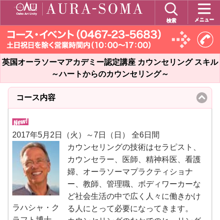
メニュー
検索
英国オーラソーマアカデミー認定講座 カウンセリング スキル
～ハートからのカウンセリング～
コース内容
click
to
collapse
contents
2017年5月2日（火）～7日（日） 全6日間
カウンセリングの技術はセラピスト、
カウンセラー、医師、精神科医、看護
婦、オーラソーマプラクティショナ
ー、教師、管理職、ボディワーカーな
ど社会生活の中で広く人々に働きかけ
ラハシャ・ク
る人にとって必要になってきます。
ラフト博士