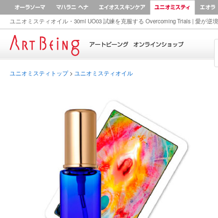
オーラソーマ
マハラニ ヘナ
AEOS
ユニオ
ユニオミスティオイル・30ml UO03 試練を克服する Overcoming Trials
|
愛が逆
Home
ユニオミスティトップ
>
ユニオミスティオイル