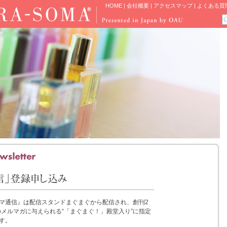
HOME
|
会社概要
|
アクセスマップ
|
よくある質
マ通信』は配信スタンドまぐまぐから配信され、創刊2
のメルマガに与えられる“「まぐまぐ！」殿堂入り”に指定
す。