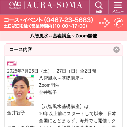
メニュー
検索
八智風水～基礎講座～Zoom開催
コース内容
click
to
collapse
contents
2025年7月26日（土）、27日（日）全2日間
八智風水～基礎講座～
Zoom開催
金井智子
【八智風水基礎講座】は、
金井智子
10年以上前にスタートして以来、日本
全国にとどまらず、海外でも開催リク