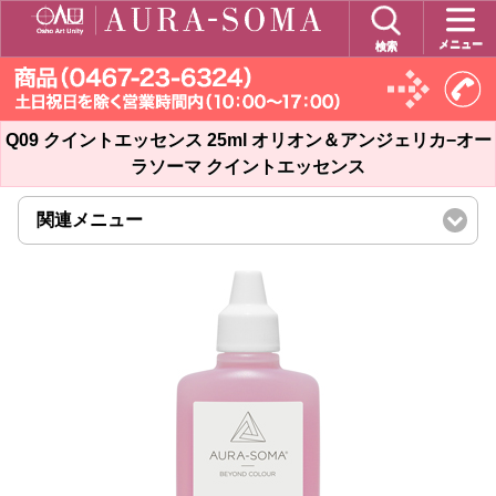
メニュー
検索
Q09 クイントエッセンス 25ml オリオン＆アンジェリカ−オー
ラソーマ クイントエッセンス
関連メニュー
click
to
expand
contents