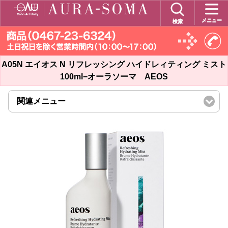
メニュー
検索
A05N エイオス N リフレッシング ハイドレィティング ミスト
100ml−オーラソーマ AEOS
関連メニュー
click
to
expand
contents