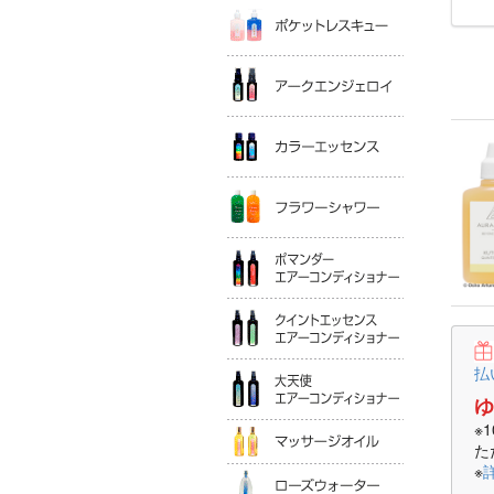
ポケットレ
アークエン
カラーエッ
フラワーシ
ポマンダー
クイントエ
大天使エア
払
ゆ
マッサージ
※
た
※
ローズウォ