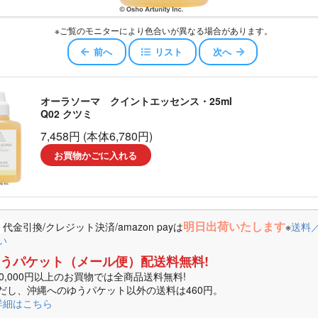
スキュー
※ご覧のモニターにより色合いが異なる場合があります。
ジェロイ
前へ
リスト
次へ
センス
オーラソーマ クイントエッセンス・25ml
Q02 クツミ
ャワー
7,458円 (本体6,780円)
お買物かごに入れる
エアコンディショナー
ッセンスエアコンディショナー
明日出荷いたします
代金引換/クレジット決済/amazon payは
※
送料
コンディショナー
い
うパケット（メール便）配送料無料!
オイル
10,000円以上のお買物では全商品送料無料!
だし、沖縄へのゆうパケット以外の送料は460円。
詳細はこちら
ータ