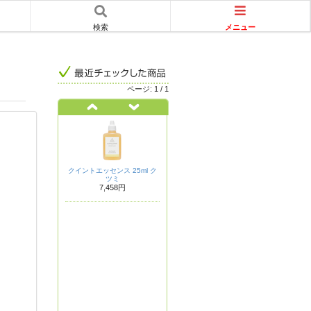
メニュー
検索
ページ:
1
/
1
クイントエッセンス 25ml ク
ツミ
7,458円