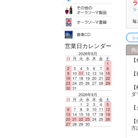
ラ
その他のオ
ラ
オーラソー
毎
音楽ＣＤ
シ
営業日カレンダー
商
2026年8月
日
月
火
水
木
金
土
【
1
2
3
4
5
6
7
8
【
9
10
11
12
13
14
15
16
17
18
19
20
21
22
23
24
25
26
27
28
29
【
30
31
ダ
2026年9月
日
月
火
水
木
金
土
1
2
3
4
5
【
6
7
8
9
10
11
12
13
14
15
16
17
18
19
20
21
22
23
24
25
26
【
27
28
29
30
方