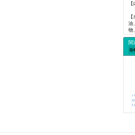
【
【
油
物
関
0/
バ
セ
1