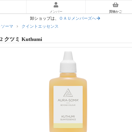
メンバー
買物かご
卸ショップは、
ＯＡＵメンバーズへ
ラソーマ
クイントエッセンス
ーラソーマ入門ガイド
2 クツミ Kuthumi
あとに読む｜使い方ガイド
マ体験キット
リアム
ッセンス