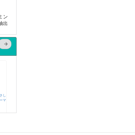
ミン
抽出
さし
ーマ