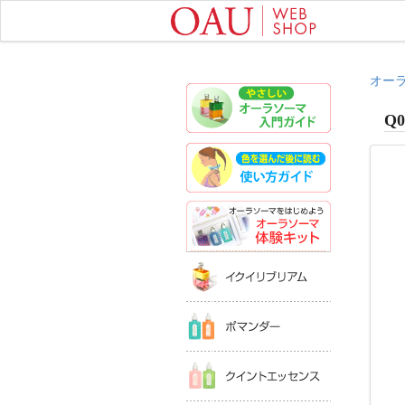
オー
やさしいオ
Q0
色を選んだ
オーラソー
イクイリブ
ポマンダー
クイントエ