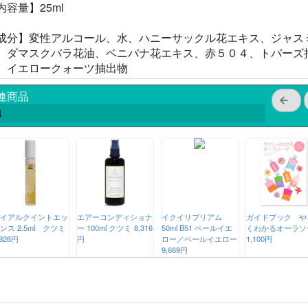
内容量】25ml
成分】変性アルコール、水、ハニーサックル花エキス、ジャス
、ダマスクバラ花油、ベニバナ花エキス、赤５０４、トパーズ
、イエロークォーツ抽出物
連商品
4
イアルクイントエッ
エアーコンディショナ
イクイリブリアム
ガイドブック や
ンス 2.5ml クツミ
ー 100ml クツミ
8,316
50ml B51 ペールイエ
くわかるオーラソ
,826円
円
ロー／ペールイエロー
1,100円
9,669円