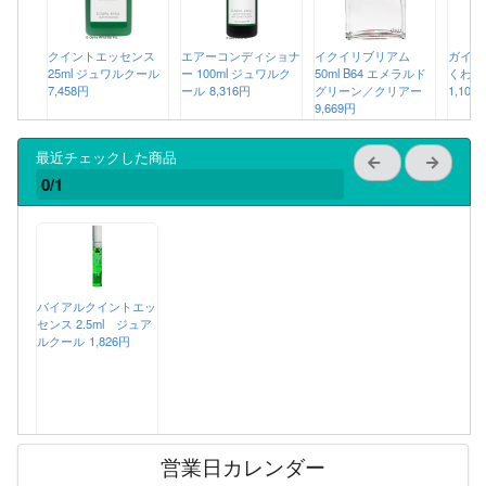
クイントエッセンス
エアーコンディショナ
イクイリブリアム
ガイド
25ml ジュワルクール
ー 100ml ジュワルク
50ml B64 エメラルド
くわか
7,458円
ール
8,316円
グリーン／クリアー
1,100
9,669円
最近チェックした商品
0/1
バイアルクイントエッ
センス 2.5ml ジュア
ルクール
1,826円
営業日カレンダー