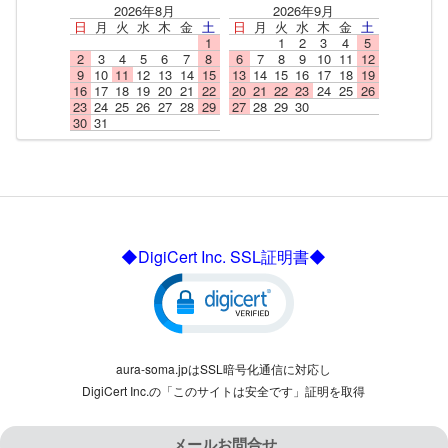
2026年8月
2026年9月
日
月
火
水
木
金
土
日
月
火
水
木
金
土
1
1
2
3
4
5
2
3
4
5
6
7
8
6
7
8
9
10
11
12
9
10
11
12
13
14
15
13
14
15
16
17
18
19
16
17
18
19
20
21
22
20
21
22
23
24
25
26
23
24
25
26
27
28
29
27
28
29
30
30
31
◆DigiCert Inc. SSL証明書◆
aura-soma.jpはSSL暗号化通信に対応し
DigiCert Inc.の「このサイトは安全です」証明を取得
メールお問合せ