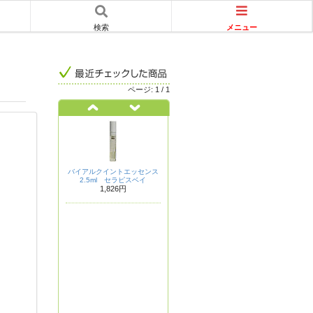
メニュー
検索
ページ:
1
/
1
バイアルクイントエッセンス
2.5ml セラピスベイ
1,826円