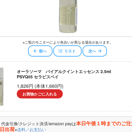
スキュー
ジェロイ
センス
※ご覧のモニターにより色合いが異なる場合があります。
ャワー
前へ
リスト
次へ
エアコンディショナー
オーラソーマ バイアルクイントエッセンス 2.5ml
PSVQ05 セラピスベイ
ッセンスエアコンディショナー
1,826円 (本体1,660円)
お買物かごに入れる
コンディショナー
オイル
本日午後１時までのご注
代金引換/クレジット決済/amazon payは
ータ
日出荷
※
送料／お支払い