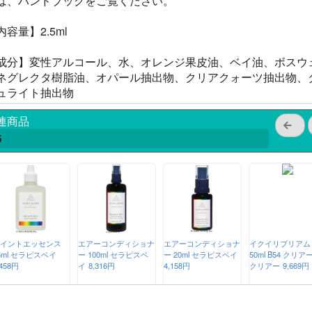
は、ハンドブックをご覧ください。
内容量】2.5ml
成分】変性アルコール、水、オレンジ果皮油、ベイ油、ボスウ
ネグレクタ樹脂油、オパール抽出物、クリアクォーツ抽出物、
ュライト抽出物
連商品
5
イントエッセンス
エアーコンディショナ
エアーコンディショナ
イクイリブリアム
5ml セラピスベイ
ー 100ml セラピスベ
ー 20ml セラピスベイ
50ml B54 クリア
,458円
イ
8,316円
4,158円
クリアー
9,669円