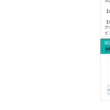
方
【
【
ア
ビ
関
0/
ク
2
7