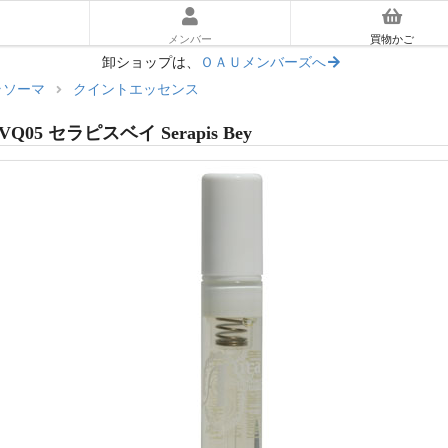
メンバー
買物かご
卸ショップは、
ＯＡＵメンバーズへ
ラソーマ
クイントエッセンス
ーラソーマ入門ガイド
VQ05 セラピスベイ Serapis Bey
あとに読む｜使い方ガイド
マ体験キット
リアム
ッセンス