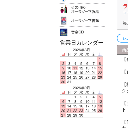
ラ
その他のオ
ラ
オーラソー
毎
音楽ＣＤ
シ
営業日カレンダー
商
2026年8月
日
月
火
水
木
金
土
【
1
2
3
4
5
6
7
8
9
10
11
12
13
14
15
【
16
17
18
19
20
21
22
23
24
25
26
27
28
29
30
31
【
2026年9月
ク
日
月
火
水
木
金
土
1
2
3
4
5
6
7
8
9
10
11
12
【
13
14
15
16
17
18
19
ト
20
21
22
23
24
25
26
27
28
29
30
【