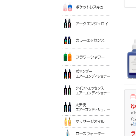
ポケットレ
アークエン
カラーエッ
フラワーシ
ポマンダー
クイントエ
大天使エア
ゆ
※
マッサージ
た
※
ローズウォ
ラ