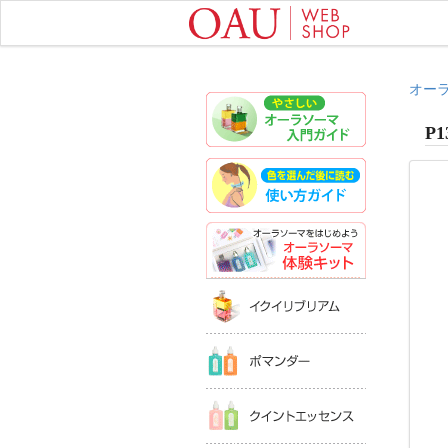
オー
やさしいオ
P1
色を選んだ
オーラソー
イクイリブ
ポマンダー
クイントエ