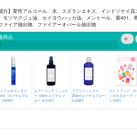
成分】変性アルコール、水、スズランエキス、インドソケイ花
、モツヤクジュ油、セイヨウハッカ油、メントール、紫401、青
ファイア抽出物、ファイアーオパール抽出物
連商品
4
イアルポマンダー
エアーコンディショナ
フラワーシャワー
ガイドブック や
.5ml ロイヤルブル
ー 100ml ロイヤルブ
250ml ロイヤルブルー
くわかるオーラソ
1,826円
ルー
8,316円
5,258円
1,100円