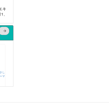
エキ
1、
さし
ーマ