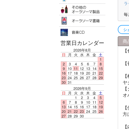
ラ
その他のオ
毎
オーラソー
音楽ＣＤ
シ
商
営業日カレンダー
【
2026年8月
日
月
火
水
木
金
土
1
【
2
3
4
5
6
7
8
9
10
11
12
13
14
15
16
17
18
19
20
21
22
【
23
24
25
26
27
28
29
ヤ
30
31
【
2026年9月
日
月
火
水
木
金
土
オ
1
2
3
4
5
6
7
8
9
10
11
12
13
14
15
16
17
18
19
【
20
21
22
23
24
25
26
方
27
28
29
30
【