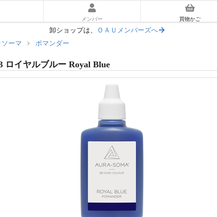
メンバー
買物かご
卸ショップは、
ＯＡＵメンバーズへ
ラソーマ
ポマンダー
ーラソーマ入門ガイド
3 ロイヤルブルー Royal Blue
あとに読む｜使い方ガイド
マ体験キット
リアム
ッセンス