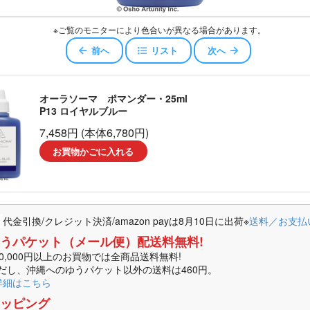
スキュー
※ご覧のモニターにより色合いが異なる場合があります。
ジェロイ
前へ
リスト
次へ
センス
オーラソーマ ポマンダー・25ml
P13 ロイヤルブルー
ャワー
7,458円 (本体6,780円)
お買物かごに入れる
エアコンディショナー
ッセンスエアコンディショナー
代金引換/クレジット決済/amazon payは8月10日に出荷
※
送料／お支払
コンディショナー
うパケット（メール便）配送料無料!
10,000円以上のお買物では全商品送料無料!
オイル
だし、沖縄へのゆうパケット以外の送料は460円。
詳細はこちら
ータ
ッピング