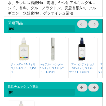
水、ラウレス硫酸Na、海塩、ヤシ油アルキルグルコ
シド、香料、グルコノラクトン、安息香酸Na、アル
ギニン、水酸化Na、ゲッケイジュ業油
関連商品
0/4
ポマンダー 25ml オリ
バイアルポマンダー
エアーコンディショナ
エアー
ジナルホワイト
7,458
2.5ml オリジナルホワ
ー 100ml オリジナル
ー 20
円
イト
1,826円
ホワイト
8,316円
ワイト
最近チェックした商品
0/1