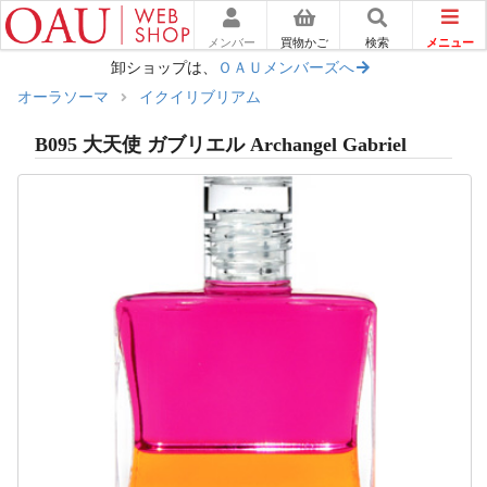
メニュー
メンバー
買物かご
検索
卸ショップは、
ＯＡＵメンバーズへ
オーラソーマ
イクイリブリアム
B095 大天使 ガブリエル Archangel Gabriel