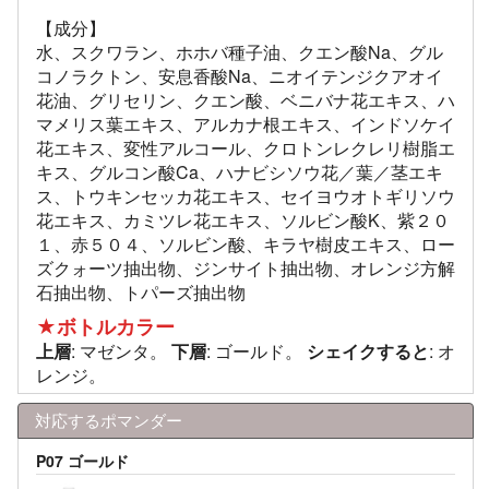
【成分】
水、スクワラン、ホホバ種子油、クエン酸Na、グル
コノラクトン、安息香酸Na、ニオイテンジクアオイ
花油、グリセリン、クエン酸、ベニバナ花エキス、ハ
マメリス葉エキス、アルカナ根エキス、インドソケイ
花エキス、変性アルコール、クロトンレクレリ樹脂エ
キス、グルコン酸Ca、ハナビシソウ花／葉／茎エキ
ス、トウキンセッカ花エキス、セイヨウオトギリソウ
花エキス、カミツレ花エキス、ソルビン酸K、紫２０
１、赤５０４、ソルビン酸、キラヤ樹皮エキス、ロー
ズクォーツ抽出物、ジンサイト抽出物、オレンジ方解
石抽出物、トパーズ抽出物
★ボトルカラー
上層
: マゼンタ。
下層
: ゴールド。
シェイクすると
: オ
レンジ。
対応するポマンダー
P07 ゴールド