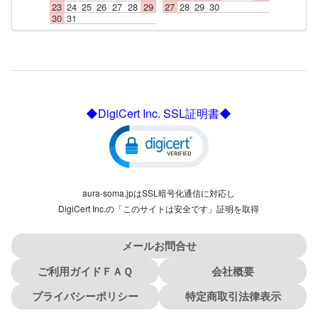
23
24
25
26
27
28
29
27
28
29
30
30
31
◆DigiCert Inc. SSL証明書◆
aura-soma.jpはSSL暗号化通信に対応し
DigiCert Inc.の「このサイトは安全です」証明を取得
メールお問合せ
ご利用ガイドＦＡＱ
会社概要
プライバシーポリシー
特定商取引法律表示