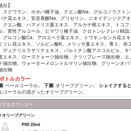
成分】
、スクワラン、ホホバ種子油、クエン酸Na、グルコノラクトン
バナ花エキス、安息香酸Na、グリセリン、ニオイテンジクアオ
、クエン酸、ハマメリス葉エキス、アルカナ根エキス、トコフ
ル、変性アルコール、ヒマワリ種子油、クロトンレクレリ樹詣
、グルコン酸Ca、アロエベラ葉エキス、トウキンセンカ花エキ
ミツレ花エキス、ソルビン酸K、メリッサ葉エキス、青１、赤
、デュナリエラサリナエキス、パルミチン酸アスコルピル、キ
皮エキス、ローズクォーツ抽出物、クリソプレーズ抽出物、エ
ド抽出物、ウォーターメロントルマリン抽出物、グリーンオパ
抽出物
ボトルカラー
層
: ペールコーラル。
下層
: オリーブグリーン。
シェイクする
ルコーラルの混ざったオリーブグリーン。
応するポマンダー
09 オリーブグリーン
P09 25ml