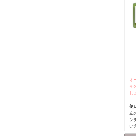
オ
そ
し
使
左
ン
い