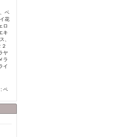
、ベ
イ花
ェロ
エキ
ス、
２２
ラヤ
メラ
ライ
と
: ペ