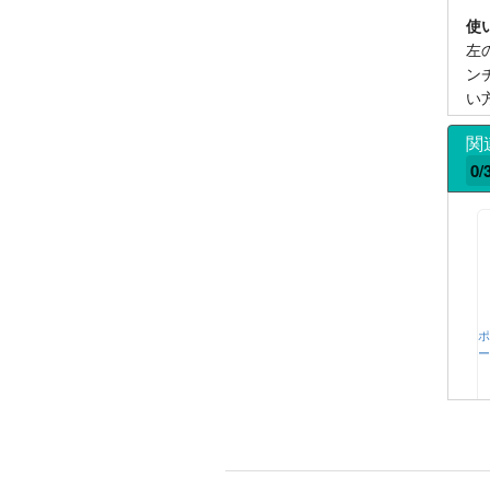
使
左
ン
い
関
0/
ポ
ー