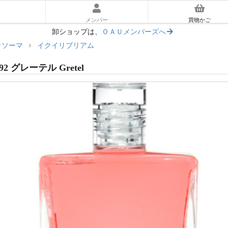
メンバー
買物かご
卸ショップは、
ＯＡＵメンバーズへ
ラソーマ
イクイリブリアム
ーラソーマ入門ガイド
92 グレーテル Gretel
あとに読む｜使い方ガイド
マ体験キット
リアム
ッセンス