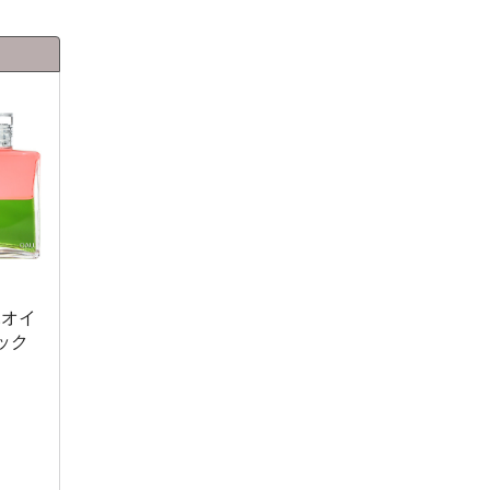
.オイ
ック