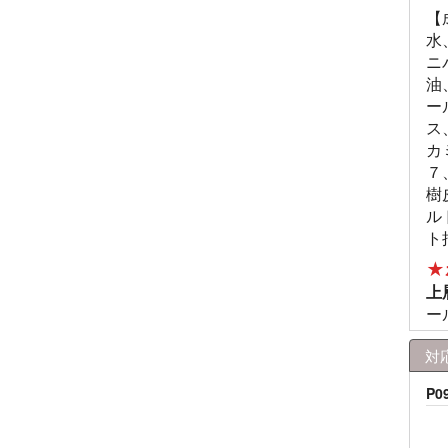
【
水
ニ
油
ー
ス
カ
７
樹
ル
ト
★
上
ー
対
P