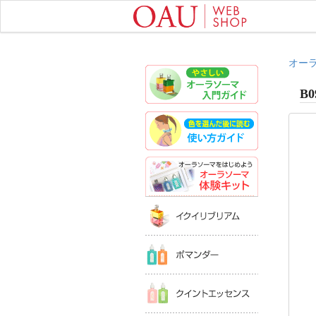
オー
やさしいオ
B0
色を選んだ
オーラソー
イクイリブ
ポマンダー
クイントエ