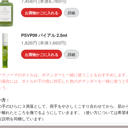
7,458円 (本体6,780円)
お買物かごに入れる
詳細
PSVP09 バイアル 2.5ml
1,826円 (本体1,660円)
お買物かごに入れる
詳細
ーラソーマのボトルは、ポマンダーと一緒に使うことをおすすめします
の場合には、ボトルの下の色に対応した色のポマンダーを一緒に使うと
ょう。
い方：
の手のひらに３滴落として、両手をやさしくこすり合わせてから、肌か
チ離れたところを撫でるようにしていきます。（使い方については希望
方説明を同梱しています）