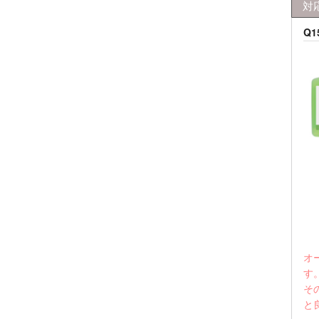
対
Q1
オ
す
そ
と