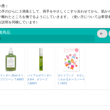
い方：
の手のひらに３滴落として、両手をやさしくこすり合わせてから、肌か
チ離れたところを撫でるようにしていきます。（使い方については希望
方説明を同梱しています）
連商品
3
マンダー 25ml オリ
バイアルポマンダー
ガイドブック やさし
ブグリーン
7,458円
2.5ml オリーブ
くわかるオーラソーマ
1,826円
1,100円