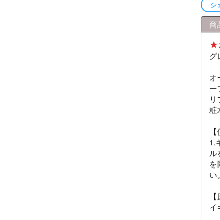
シ
商
★
グ
オ
ー
リ
粧
【
1
ル
を
い
【
イ