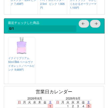
ク
7,458円
2.5ml ピンク
1,826
くわかるオーラソーマ
円
1,100円
最近チェックした商品
0/1
イクイリブリアム
50ml B66 ペールヴァ
イオレット／ペールピ
ンク
9,669円
営業日カレンダー
2026年8月
2026年9月
日
月
火
水
木
金
土
日
月
火
水
木
金
土
1
1
2
3
4
5