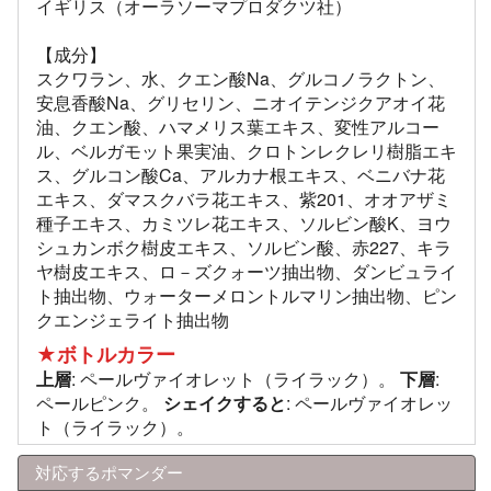
イギリス（オーラソーマプロダクツ社）
【成分】
スクワラン、水、クエン酸Na、グルコノラクトン、
安息香酸Na、グリセリン、ニオイテンジクアオイ花
油、クエン酸、ハマメリス葉エキス、変性アルコー
ル、ベルガモット果実油、クロトンレクレリ樹脂エキ
ス、グルコン酸Ca、アルカナ根エキス、ベニバナ花
エキス、ダマスクバラ花エキス、紫201、オオアザミ
種子エキス、カミツレ花エキス、ソルビン酸K、ヨウ
シュカンボク樹皮エキス、ソルビン酸、赤227、キラ
ヤ樹皮エキス、ロ－ズクォーツ抽出物、ダンビュライ
ト抽出物、ウォーターメロントルマリン抽出物、ピン
クエンジェライト抽出物
★ボトルカラー
上層
: ペールヴァイオレット（ライラック）。
下層
:
ペールピンク。
シェイクすると
: ペールヴァイオレッ
ト（ライラック）。
対応するポマンダー