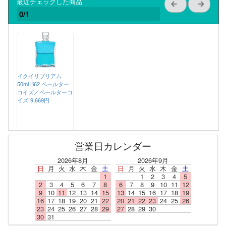
最近チェックした商品
0/1
イクイリブリアム
50ml B62 ペールター
コイズ／ペールターコ
イズ
9,669円
営業日カレンダー
2026年8月
2026年9月
日
月
火
水
木
金
土
日
月
火
水
木
金
土
1
1
2
3
4
5
2
3
4
5
6
7
8
6
7
8
9
10
11
12
9
10
11
12
13
14
15
13
14
15
16
17
18
19
16
17
18
19
20
21
22
20
21
22
23
24
25
26
23
24
25
26
27
28
29
27
28
29
30
30
31