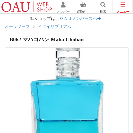
メニュー
メンバー
買物かご
検索
卸ショップは、
ＯＡＵメンバーズへ
オーラソーマ
イクイリブリアム
B062 マハコハン Maha Chohan