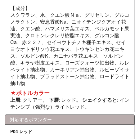
【成分】
スクワラン、水、クエン酸Ｎａ、グリセリン、グルコ
ノラクトン、安息香酸Na、ニオイテンジクアオイ花
油、クエン酸、ハマメリス葉エキス、ベルガモット果
実油、クロトンレクレリ樹脂エキス、グルコン酸
Ca、赤２２７、セイヨウトチノキ種子エキス、セイ
ヨウオトギリソウ花エキス、トウキンセンカ花エキ
ス、ソルビン酸K、カニナバラ花エキス ソルビン
酸、キラヤ樹皮エキス、ローズクォーツ抽出物、ルレ
ベライト抽出物、カーネリアン抽出物、ルビーゾイサ
イト抽出物、ブラッドストーン抽出物、ロードライト
抽出物
★ボトルカラー
上層
: クリアー。
下層
: レッド。
シェイクすると
: イン
テンシブ（強烈な）ライトレッド。
対応するポマンダー
P04 レッド