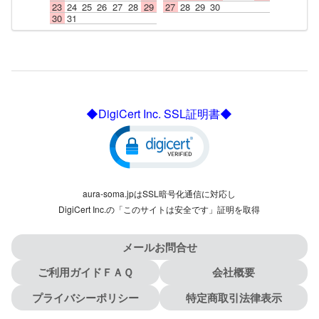
23
24
25
26
27
28
29
27
28
29
30
30
31
◆DigiCert Inc. SSL証明書◆
aura-soma.jpはSSL暗号化通信に対応し
DigiCert Inc.の「このサイトは安全です」証明を取得
メールお問合せ
ご利用ガイドＦＡＱ
会社概要
プライバシーポリシー
特定商取引法律表示