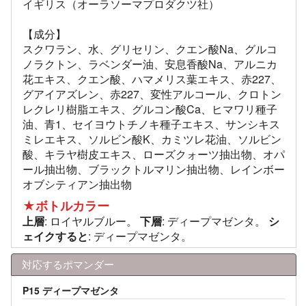
イギリス（オーラソーマプロダクツ社）
【成分】
スクワラン、水、グリセリン、クエン酸Na、グルコ
ノラクトン、ラベンダー油、安息香酸Na、アルニカ
花エキス、クエン酸、ハマメリス葉エキス、赤227、
グアイアズレン、赤227、変性アルコール、クロトン
レクレリ樹脂エキス、グルコン酸Ca、ヒマワリ種子
油、青1、セイヨウトチノキ種子エキス、サンシキス
ミレエキス、ソルビン酸K、カミツレ花油、ソルビン
酸、キラヤ樹皮エキス、ローズクォーツ抽出物、オパ
ール抽出物、ブラックトルマリン抽出物、レインボー
オブシティアン抽出物
★ボトルカラー
上層
: ロイヤルブルー。
下層
: ディープマゼンタ。
シ
ェイクすると
: ディープマゼンタ。
対応するポマンダー
P15 ディープマゼンタ