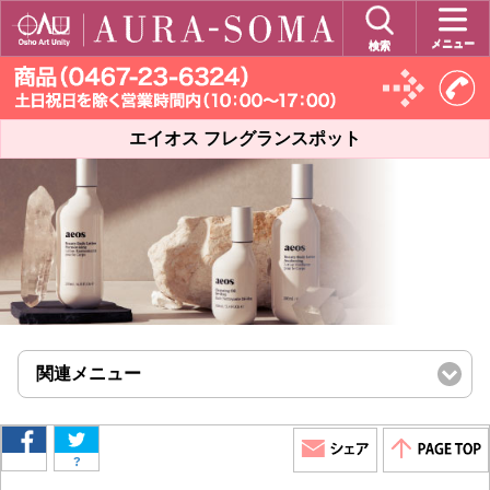
メニュー
検索
エイオス フレグランスポット
関連メニュー
click
to
expand
contents
?