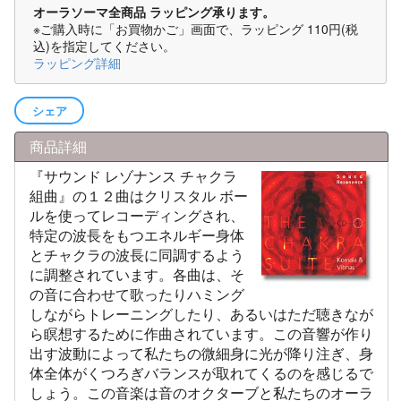
オーラソーマ全商品 ラッピング承ります。
※ご購入時に「お買物かご」画面で、ラッピング
110円(税
込)
を指定してください。
ラッピング詳細
シェア
商品詳細
『サウンド レゾナンス チャクラ
組曲』の１２曲はクリスタル ボー
ルを使ってレコーディングされ、
特定の波長をもつエネルギー身体
とチャクラの波長に同調するよう
に調整されています。各曲は、そ
の音に合わせて歌ったりハミング
しながらトレーニングしたり、あるいはただ聴きなが
ら瞑想するために作曲されています。この音響が作り
出す波動によって私たちの微細身に光が降り注ぎ、身
体全体がくつろぎバランスが取れてくるのを感じるで
しょう。この音楽は音のオクターブと私たちのオーラ