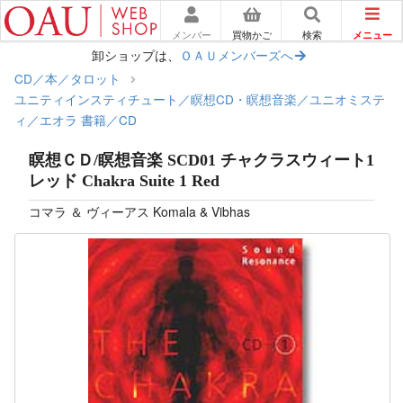
メニュー
メンバー
買物かご
検索
卸ショップは、
ＯＡＵメンバーズへ
CD／本／タロット
ユニティインスティチュート／瞑想CD・瞑想音楽／ユニオミステ
ィ／エオラ 書籍／CD
瞑想ＣＤ/瞑想音楽 SCD01 チャクラスウィート1
レッド Chakra Suite 1 Red
コマラ ＆ ヴィーアス Komala & Vibhas