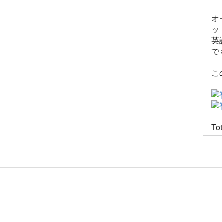
オ
ッ
英
で
こ
Tot