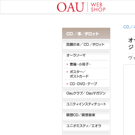
CD／
オ
ジ（
ヴィ