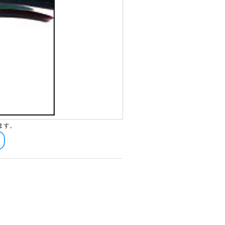
ます。
）