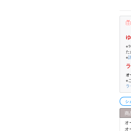
ゆ
※
た
※
ラ
オ
※
ラ
シ
商
オ
オ